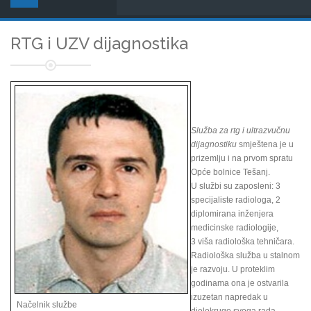
RTG i UZV dijagnostika
Služba za rtg i ultrazvučnu
dijagnostiku
smještena je u
prizemlju i na prvom spratu
Opće bolnice Tešanj.
U službi su zaposleni: 3
specijaliste radiologa, 2
diplomirana inženjera
medicinske radiologije,
3 viša radiološka tehničara.
Radiološka služba u stalnom
je razvoju. U proteklim
godinama ona je ostvarila
izuzetan napredak u
Načelnik službe