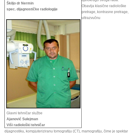
djelokrugo svoga rada.
Škiljo dr Nermin
Obavlja klasične radiološke
spec. dijagnostičke radiologije
pretrage, kontrasne pretrage,
ultrazvučnu
Glavni tehničar službe
Ajanović Sulejman
Viši radiološki tehničar
dijagnostiku, kompjuteriziranu tomografiju (CT), mamografiju, čime je spektar