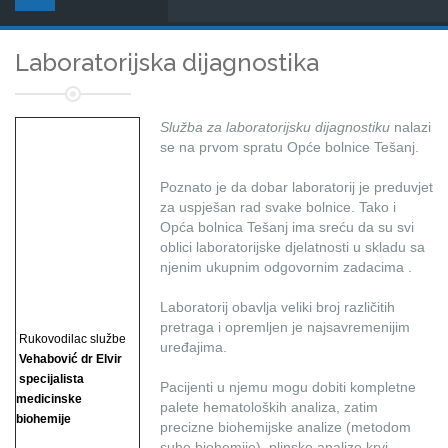
Laboratorijska dijagnostika
Služba za laboratorijsku dijagnostiku
nalazi
se na prvom spratu Opće bolnice Tešanj.
Poznato je da dobar laboratorij je preduvjet
za uspješan rad svake bolnice. Tako i
Opća bolnica Tešanj ima sreću da su svi
oblici laboratorijske djelatnosti u skladu sa
njenim ukupnim odgovornim zadacima .
Laboratorij obavlja veliki broj različitih
pretraga i opremljen je najsavremenijim
Rukovodilac službe
uređajima.
Vehabović dr Elvir
specijalista
Pacijenti u njemu mogu dobiti kompletne
medicinske
palete hematoloških analiza, zatim
biohemije
precizne biohemijske analize (metodom
suhe biohemije), plinske analize krvi, ...