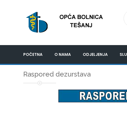
POČETNA
O NAMA
ODJELJENJA
SLU
Raspored dezurstava