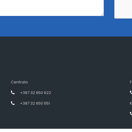
Centrala
F
+387 32 650 622
+387 32 650 551
K