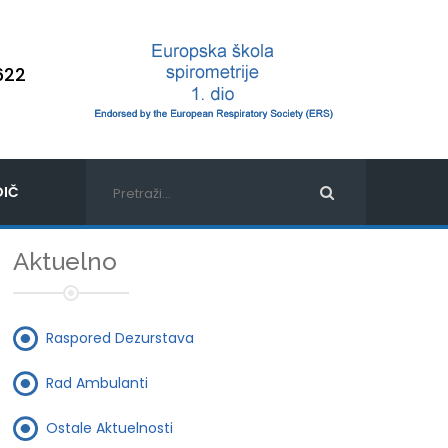
622
IČ
Aktuelno
Raspored Dezurstava
Rad Ambulanti
Ostale Aktuelnosti