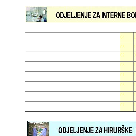
04
1
03
1
02
0
08
1
01
1
05
1
06
1
07
1