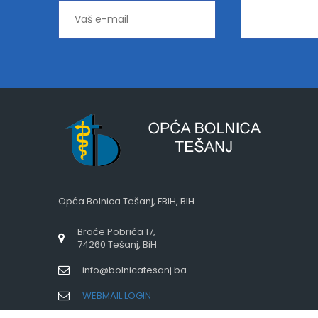
Opća Bolnica Tešanj, FBIH, BIH
Braće Pobrića 17,
74260 Tešanj, BiH
info@bolnicatesanj.ba
WEBMAIL LOGIN