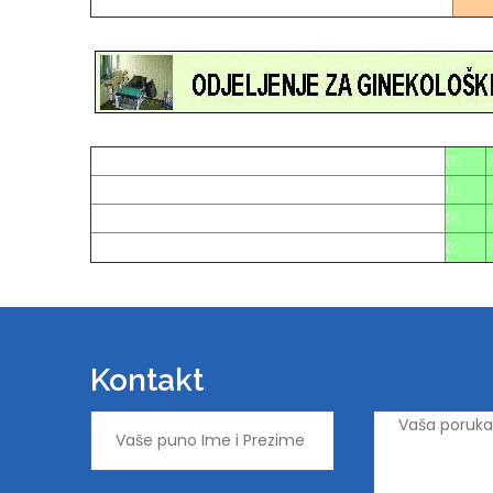
22
05
01
06
02
Kontakt