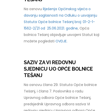
Na osnovu
Rješenja Općinskog vijeća o
davanju saglasnosti na Odluku o usvajanju
Statuta Opće bolnice Tešanj broj: 01-2-1-
1562-2/21 od 25.06.2021. godine
, Opća
bolnica Tešanj objavljuje usvojeni Statut koji
možete pogledati
OVDJE.
SAZIV ZA VI REDOVNU
SJEDNICU UO OPĆE BOLNICE
TEŠANJ
Na osnovu člana 29. Statuta Opće bolnice
Tešanj, i člana 7. Poslovnika o radu
Upravnog odbora Opće bolnice Tešanj,
predsjednik Upravnog odbora saziva VI
redovnu sjednicu Upravnog odbora Opće