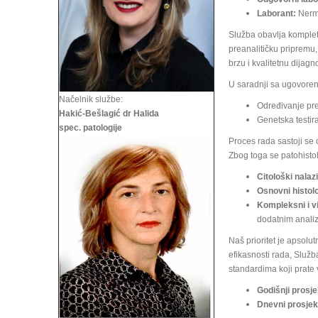
Laborant:
Nermi
Služba obavlja komplet
preanalitičku pripremu,
brzu i kvalitetnu dijagn
U saradnji sa ugovoren
Načelnik službe:
Određivanje pre
Hakić-Bešlagić dr Halida
Genetska testir
spec. patologije
Proces rada sastoji se 
Zbog toga se patohistol
Citološki nalazi
Osnovni histolo
Kompleksni i v
dodatnim anali
Naš prioritet je apsol
efikasnosti rada, Služb
standardima koji prate 
Godišnji prosje
Dnevni prosjek