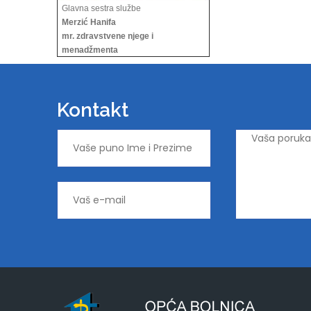
Glavna sestra službe
Merzić Hanifa
mr. zdravstvene njege i
menadžmenta
Kontakt