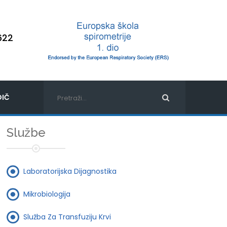
622
IČ
Službe
Laboratorijska Dijagnostika
Mikrobiologija
Služba Za Transfuziju Krvi