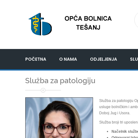
POČETNA
O NAMA
ODJELJENJA
SLU
Služba za patologiju
Služba za patologiju O
usluge bolničkim i amb
Doboj Jug i Usora.
Služba broji tri uposlen
Načelnik služb
Odgovorni labo