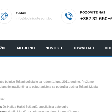
POZOVITE NAS
E-MAIL
+387 32 650-
info@bolnicatesanj.ba
ŽBE
AKTUELNO
NOVOSTI
DOWNLOAD
VOD
pće bolnice Tešanj počela je sa radom 1. juna 2011. godine. Pružamo
ulantnim pacijentima te osiguranicima sa područja općina Tešanj, Maglaj,
ika:
e:
Dr. Halida Hakić Bešlagić, specijalista patologije
rant:
Hanifa Merzić, mr. zdravstvene njege i menadžmenta