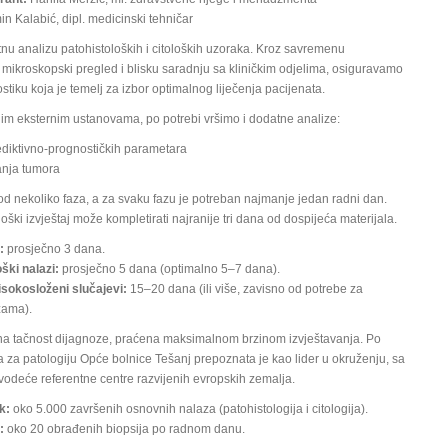
n Kalabić, dipl. medicinski tehničar
nu analizu patohistoloških i citoloških uzoraka. Kroz savremenu
 mikroskopski pregled i blisku saradnju sa kliničkim odjelima, osiguravamo
ostiku koja je temelj za izbor optimalnog liječenja pacijenata.
im eksternim ustanovama, po potrebi vršimo i dodatne analize:
diktivno-prognostičkih parametara
anja tumora
od nekoliko faza, a za svaku fazu je potreban najmanje jedan radni dan.
oški izvještaj može kompletirati najranije tri dana od dospijeća materijala.
:
prosječno 3 dana.
ški nalazi:
prosječno 5 dana (optimalno 5–7 dana).
isokosloženi slučajevi:
15–20 dana (ili više, zavisno od potrebe za
zama).
utna tačnost dijagnoze, praćena maksimalnom brzinom izvještavanja. Po
a za patologiju Opće bolnice Tešanj prepoznata je kao lider u okruženju, sa
vodeće referentne centre razvijenih evropskih zemalja.
k:
oko 5.000 završenih osnovnih nalaza (patohistologija i citologija).
:
oko 20 obrađenih biopsija po radnom danu.