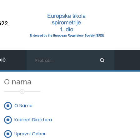
622
IČ
O nama
O Nama
Kabinet Direktora
Upravni Odbor