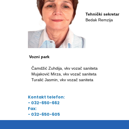
Tehnički sekretar
Bedak Remzija
Vozni park
Čamdžić Zuhdija, vkv vozač saniteta
Mujaković Mirza, vkv vozač saniteta
Turalić Jasmin, vkv vozač saniteta
Kontakt telefon:
- 032-650-662
Fax:
- 032-650-605