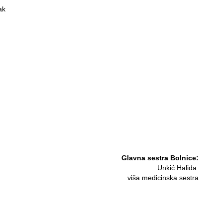
ak
Glavna sestra Bolnice:
Unkić Halida
viša medicinska sestra