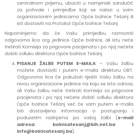
centralnom prijemu, ubaciti u namjenski sandučić
za pohvale i primjedbe
koji se nalazi u svim
organizacionim jedinicama Opće bolnice Tešanj
ili
isti dostaviti na Protokol Opće bolnice Tešanj.
Napominjemo da će Vašu primjedbu razmotriti
odgovorna lica org. jedinice Opće bolnice, ali istu neće
tretirati Komisija za prigovore pacijenata i po njoj nećete
dobiti odluku direktora Opće bolnice Tešanj.
PISANJE ŽALBE PUTEM E-MAILA
– Vašu žalbu
možete dostaviti i putem e-maila direktoru OBT.
Odgovorna lica će pokušati riješiti Vašu žalbu na
nivou organizacione jedinice na koju se ista odnosi,
ali Vašu žalbu neće tretirati Komisija za prigovore
pacijenata i po njoj nećete dobiti odluku direktora
Opće bolnice Tešanj već će vam putem e-maila
biti dostavljena informacija o postupanju i
poduzetim radnjama po vašoj žalbi (
e-mail
adresa:
bolnicatesanj@bih.net.ba
i
info@bolnicatesanj.ba
).