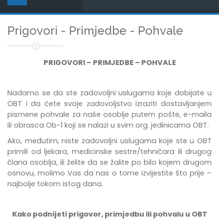
Prigovori - Primjedbe - Pohvale
PRIGOVORI – PRIMJEDBE – POHVALE
Nadamo se da ste zadovoljni uslugama koje dobijate u
OBT i da ćete svoje zadovoljstvo izraziti dostavljanjem
pismene pohvale za naše osoblje putem pošte, e-maila
ili obrasca Ob-1 koji se nalazi u svim org. jedinicama OBT.
Ako, međutim, niste zadovoljni uslugama koje ste u OBT
primili od ljekara, medicinske sestre/tehničara ili drugog
člana osoblja, ili želite da se žalite po bilo kojem drugom
osnovu, molimo Vas da nas o tome izvijestite što prije –
najbolje tokom istog dana.
Kako podnijeti prigovor, primjedbu ili pohvalu u OBT