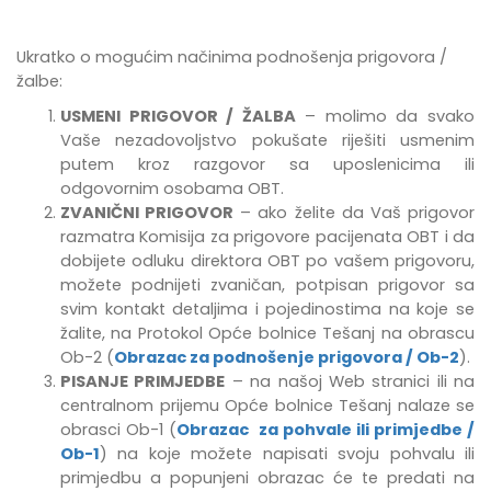
Ukratko o mogućim načinima podnošenja prigovora /
žalbe:
USMENI PRIGOVOR / ŽALBA
– molimo da svako
Vaše nezadovoljstvo pokušate riješiti usmenim
putem kroz razgovor sa uposlenicima ili
odgovornim osobama OBT.
ZVANIČNI PRIGOVOR
– ako želite da Vaš prigovor
razmatra Komisija za prigovore pacijenata OBT i da
dobijete odluku direktora OBT po vašem prigovoru,
možete podnijeti zvaničan, potpisan prigovor sa
svim kontakt detaljima i pojedinostima na koje se
žalite, na Protokol Opće bolnice Tešanj na obrascu
Ob-2 (
Obrazac za podnošenje prigovora / Ob-2
).
PISANJE PRIMJEDBE
–
na našoj Web stranici ili na
centralnom prijemu Opće bolnice Tešanj
nalaze se
obrasci Ob-1 (
Obrazac za pohvale ili primjedbe /
Ob-1
) na koje možete napisati svoju pohvalu ili
primjedbu
a popunjeni obrazac će te predati na