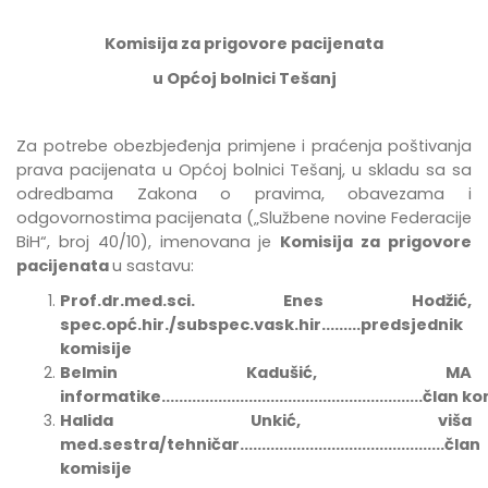
Komisija za prigovore pacijenata
u Općoj bolnici Tešanj
Za potrebe
obezbje
đ
enja
primjene
i
pra
ć
enja
po
š
tivanja
prava
pacijenata
u
Op
ć
oj
bolnici
Te
š
anj
,
u
skladu
sa
sa
odredbama Zakona o pravima, obavezama i
odgovornostima pacijenata
(„Službene novine Federacije
BiH“, broj 40/10),
imenovana
je
Komisija za prigovore
pacijenata
u sastavu:
Prof.dr.med.sci. Enes Hodžić,
spec.opć.hir./subspec.vask.hir.........predsjednik
komisije
Belmin Kadušić, MA
informatike............................................................član
Halida Unkić, viša
med.sestra/tehničar...............................................član
komisije