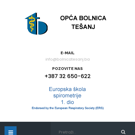
E-MAIL
info@bolnicatesanj.ba
POZOVITE NAS
+387 32 650-622