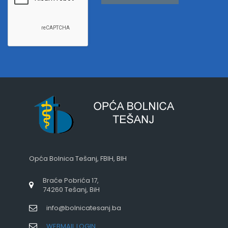
Opća Bolnica Tešanj, FBIH, BIH
Braće Pobrića 17,
74260 Tešanj, BiH
info@bolnicatesanj.ba
WEBMAIL LOGIN