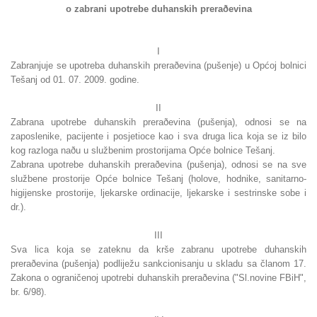
o zabrani upotrebe duhanskih preraðevina
I
Zabranjuje se upotreba duhanskih preraðevina (pušenje) u Općoj bolnici
Tešanj od 01. 07. 2009. godine.
II
Zabrana upotrebe duhanskih preraðevina (pušenja), odnosi se na
zaposlenike, pacijente i posjetioce kao i sva druga lica koja se iz bilo
kog razloga naðu u službenim prostorijama Opće bolnice Tešanj.
Zabrana upotrebe duhanskih preraðevina (pušenja), odnosi se na sve
službene prostorije Opće bolnice Tešanj (holove, hodnike, sanitarno-
higijenske prostorije, ljekarske ordinacije, ljekarske i sestrinske sobe i
dr.).
III
Sva lica koja se zateknu da krše zabranu upotrebe duhanskih
preraðevina (pušenja) podliježu sankcionisanju u skladu sa članom 17.
Zakona o ograničenoj upotrebi duhanskih preraðevina ("Sl.novine FBiH",
br. 6/98).