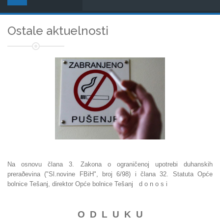
Ostale aktuelnosti
Na osnovu člana 3. Zakona o ograničenoj upotrebi duhanskih
preraðevina ("Sl.novine FBiH", broj 6/98) i člana 32. Statuta Opće
bolnice Tešanj, direktor Opće bolnice Tešanj d o n o s i
O D L U K U