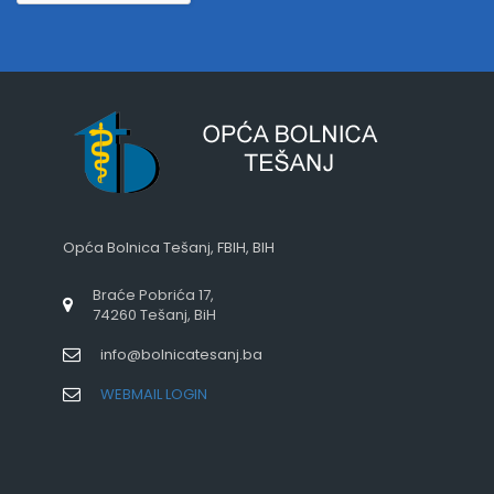
Opća Bolnica Tešanj, FBIH, BIH
Braće Pobrića 17,
74260 Tešanj, BiH
info@bolnicatesanj.ba
WEBMAIL LOGIN