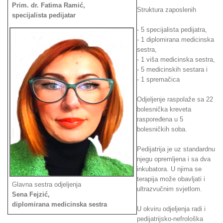
Prim. dr. Fatima Ramić,
Struktura zaposlenih
specijalista pedijatar
- 5 specijalista pedijatra,
- 1 diplomirana medicinska
sestra,
- 1 viša medicinska sestra,
- 5 medicinskih sestara i
- 1 spremačica
Odjeljenje raspolaže sa 22
bolesnička kreveta
raspoređena u 5
bolesničkih soba.
Pedijatrija je uz standardnu
njegu opremljena i sa dva
inkubatora. U njima se
terapija može obavljati i
Glavna sestra odjeljenja
ultrazvučnim svjetlom.
Sena Fejzić,
diplomirana medicinska sestra
U okviru odjeljenja radi i
pedijatrijsko-nefrološka