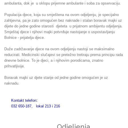
ambulanta, dok je u sklopu prijemne ambulante i soba za opservaciju.
Populacija djece, koja su smještena na ovom odjeljenju, je specijalno
zahtjevna, pa je zato omogućen bez naknade i stalan boravak majki uz
dijete do jedne godine starosti djeteta u prijatnom ambijentu odjeljenja.
Smještaj djece i njihovi majki potvrđuje nastojanje o uspostavljanju
Bolnice - prijatelja djece.
Duže zadržavanje djece na ovom odjeljenju nastoji se maksimalno
reducirati. Medicinski slučajevi se pretežno tretiraju prema principu rada
dnevne bolnice. To je djeci, a i njihovim porodicama, znatno
prihvatljivije.
Boravak majki uz djete starije od jedne godine omogućen je uz
naknadu.
:
Kontakt telefon
032 650-187, lokal 213 i 216
Odjeljenja