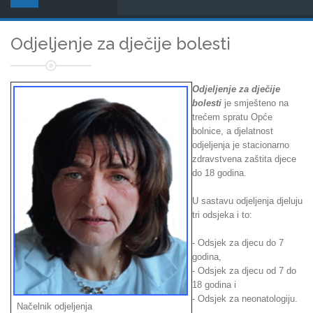
Odjeljenje za dječije bolesti
Odjeljenje za dječije
bolesti
je smješteno na
trećem spratu Opće
bolnice, a djelatnost
odjeljenja je stacionarno
zdravstvena zaštita djece
do 18 godina.
U sastavu odjeljenja djeluju
tri odsjeka i to:
- Odsjek za djecu do 7
godina,
- Odsjek za djecu od 7 do
18 godina i
- Odsjek za neonatologiju.
Načelnik odjeljenja