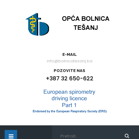
E-MAIL
info@bolnicatesanj.ba
POZOVITE NAS
+387 32 650-622