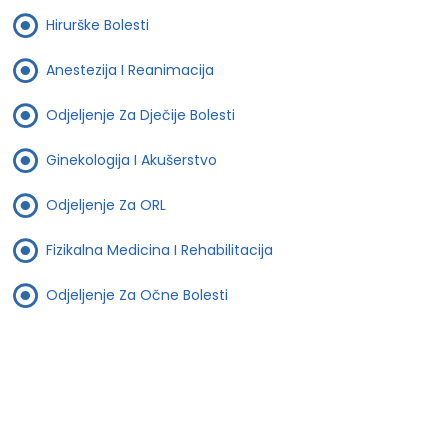
Hirurške Bolesti
Anestezija I Reanimacija
Odjeljenje Za Dječije Bolesti
Ginekologija I Akušerstvo
Odjeljenje Za ORL
Fizikalna Medicina I Rehabilitacija
Odjeljenje Za Očne Bolesti