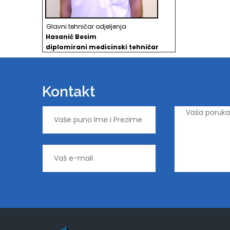
Glavni tehničar odjeljenja
Hasanić Besim
d
iplomirani medicinski tehničar
Kontakt