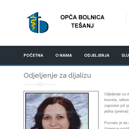
POČETNA
O NAMA
ODJELJENJA
SLU
Odjeljenje za dijalizu
Odjeljenje za d
kreveta, odnos
zaposlen još j
jedna spremač
Poznato je da n
činjenice osobl