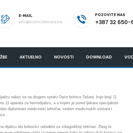
POZOVITE NAS
E-MAIL
+387 32 650-
info@bolnicatesanj.ba
ŽBE
AKTUELNO
NOVOSTI
DOWNLOAD
VOD
ijalizu
nalazi se na drugom spratu Opće bolnice Tešanj koje broji 11
no 11 aparata za hemodijalizu, a u kojem je pored ljekara specijaliste
edan diplomirani medicinski tehničar, sedam medicinskih sestara i
ica.
a dijalizu idu bolesnici određeni za višegodišnji tretman. Zbog te
je ovog odjeljenja ulaže izuzetne napore kako bi njihovi duži boravci na