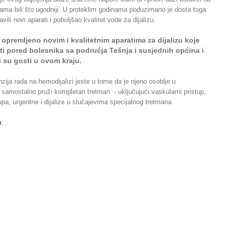
ijama bili što ugodniji. U proteklim godinama poduzimano je dosta toga
vili novi aparati i poboljšao kvalitet vode za dijalizu.
e opremljeno novim i kvalitetnim aparatima za dijalizu koje
ti pored bolesnika sa podrućja Tešnja i susjednih općina i
ji su gosti u ovom kraju.
ija rada na hemodijalizi jeste u tome da je njeno osoblje u
samostalno pruži kompletan tretman - uključujući vaskularni pristup,
upa, urgentne i dijalize u slučajevima specijalnog tretmana.
on: