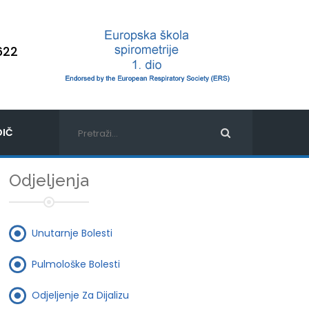
622
IČ
Odjeljenja
Unutarnje Bolesti
Pulmološke Bolesti
Odjeljenje Za Dijalizu