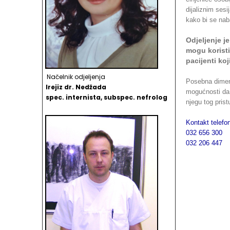
dijaliznim ses
kako bi se naba
Odjeljenje j
mogu koristi
pacijenti ko
Načelnik odjeljenja
Posebna dimenz
Irejiz dr. Nedžada
mogućnosti da 
spec. internista, subspec. nefrolog
njegu tog prist
Kontakt telef
032 656 300
032 206 447