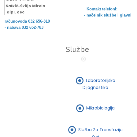
Salkić-Škiljo Mirela
Kontakt telefoni:
dipl. oec
- načelnik službe i
glavni
računovođa 032 656-310
- nabava 032 652-783
Službe
Laboratorijska
Dijagnostika
Mikrobiologija
Služba Za Transfuziju
Krvi