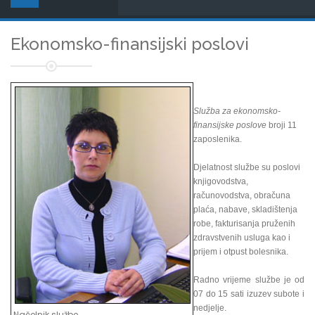
Ekonomsko-finansijski poslovi
Služba za ekonomsko-
finansijske poslove
broji 11
zaposlenika.
Djelatnost službe su poslovi
knjigovodstva,
računovodstva, obračuna
plaća, nabave, skladištenja
robe, fakturisanja pruženih
zdravstvenih usluga kao i
prijem i otpust bolesnika.
Radno vrijeme službe je od
07 do 15 sati izuzev subote i
nedjelje.
Načelnik službe