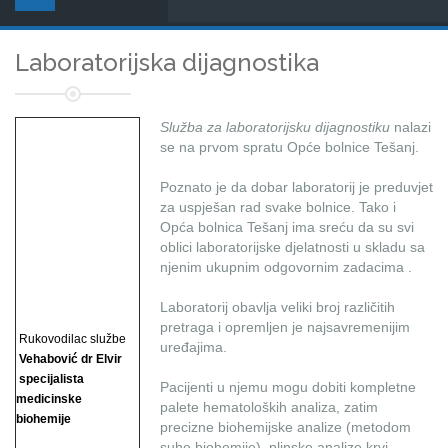
Laboratorijska dijagnostika
Služba za laboratorijsku dijagnostiku
nalazi
se na prvom spratu Opće bolnice Tešanj.
Poznato je da dobar laboratorij je preduvjet
za uspješan rad svake bolnice. Tako i
Opća bolnica Tešanj ima sreću da su svi
oblici laboratorijske djelatnosti u skladu sa
njenim ukupnim odgovornim zadacima .
Laboratorij obavlja veliki broj različitih
pretraga i opremljen je najsavremenijim
Rukovodilac službe
uređajima.
Vehabović dr Elvir
specijalista
Pacijenti u njemu mogu dobiti kompletne
medicinske
palete hematoloških analiza, zatim
biohemije
precizne biohemijske analize (metodom
suhe biohemije), plinske analize krvi, ...