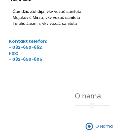
Čamdžić Zuhdija, vkv vozač saniteta
Mujaković Mirza, vkv vozač saniteta
Turalić Jasmin, vkv vozač saniteta
Kontakt telefon:
- 032-650-662
Fax:
- 032-650-605
O nama
O Nama