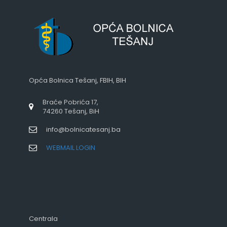
Opća Bolnica Tešanj, FBIH, BIH
Braće Pobrića 17,
74260 Tešanj, BiH
info@bolnicatesanj.ba
WEBMAIL LOGIN
Centrala