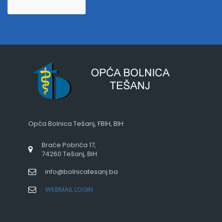
Opća Bolnica Tešanj, FBIH, BIH
Braće Pobrića 17,
74260 Tešanj, BiH
info@bolnicatesanj.ba
WEBMAIL LOGIN