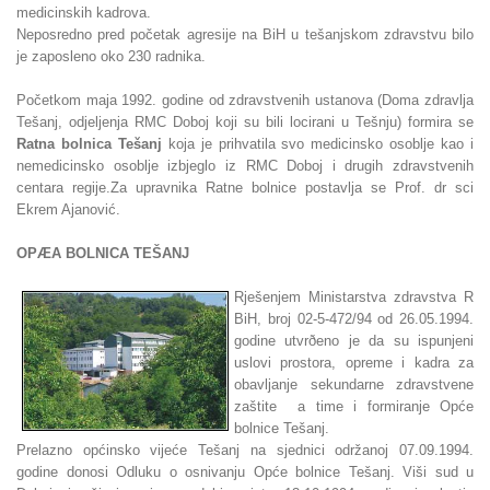
medicinskih kadrova.
Neposredno pred početak agresije na BiH u tešanjskom zdravstvu bilo
je zaposleno oko 230 radnika.
Početkom maja 1992. godine od zdravstvenih ustanova (Doma zdravlja
Tešanj, odjeljenja RMC Doboj koji su bili locirani u Tešnju) formira se
Ratna bolnica Tešanj
koja je prihvatila svo medicinsko osoblje kao i
nemedicinsko osoblje izbjeglo iz RMC Doboj i drugih zdravstvenih
centara regije.Za upravnika Ratne bolnice postavlja se Prof. dr sci
Ekrem Ajanović.
OPÆA BOLNICA TEŠANJ
Rješenjem Ministarstva zdravstva R
BiH, broj 02-5-472/94 od 26.05.1994.
godine utvrðeno je da su ispunjeni
uslovi prostora, opreme i kadra za
obavljanje sekundarne zdravstvene
zaštite a time i formiranje Opće
bolnice Tešanj.
Prelazno općinsko vijeće Tešanj na sjednici održanoj 07.09.1994.
godine donosi Odluku o osnivanju Opće bolnice Tešanj. Viši sud u