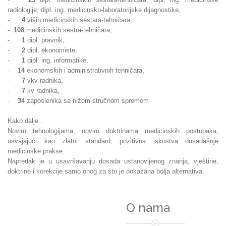
radiologije, dipl. ing. medicinsko-laboratorijske dijagnostike,
-
4
viših medicinskih sestara-tehničara,
-
108
medicinskih sestra-tehničara,
-
1
dipl. pravnik,
-
2
dipl. ekonomiste,
-
1
dipl. ing. informatike,
-
14
ekonomskih i administrativnih tehničara,
-
7
vkv radnika,
-
7
kv radnika,
-
34
zaposlenika sa nižom stručnom spremom
Kako dalje...
Novim tehnologijama, novim doktrinama medicinskih postupaka,
usvajajući kao zlatni standard, pozitivna iskustva dosadašnje
medicinske prakse.
Napredak je u usavršavanju dosada ustanovljenog znanja, vještine,
doktrine i korekcije samo onog za što je dokazana bolja alternativa.
O nama