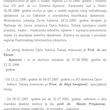
Dobojunizvršio je upis u sudski registar 13.10.1994. godine i ovlastio
kao VD prof. dr sci Ekrema Ajanović. Kantonalni sud u Zenici
06.08.1988. godine izvršio je upis u sudski registar zbog usklaðivanja
djelatnosti sa sa Odlukom o standardnoj klasifikaciji djelatnosti.
Ministarstvo zdravlja Ze-do kantona 16.11.2000. godine donijelo je
Rješenje da Javna ustanova Opća bolnica Tešanj ispunjava uvjete
prostora, kadra i medicinsko-tehničke opreme i sanitarno-preventivne
uvjete za obavljanje bolničke djelatnosti. Bolnica se upisuje u poseban
registar Kantonalnog ministarstva zdravstva.
- Za prvog direktora Opće bolnice Tešanj imenovan je
Prof. dr sci
Ekrem
Ajanović
i tu je dužnost obnašao od 07.09.1994. godine do
12.11.1996.
godine.
- Od 13.11.1996. godine do 04.07.1997. godine za VD direktora Opće
bolnice Tešanj imenovan je
Prim. dr Alija Smajlović
, specijalista
hirurg.
- Od 05.07.1997. godine pa do 31.07.2005. godine, odnosno u dva
mandata
direktor bolnice je bio
prof. dr. Besim Prnjavorac
,
specijalista interne medicine - kl.imunolog - pulmolog.