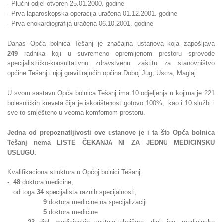
- Plućni odjel otvoren 25.01.2000. godine
- Prva laparoskopska operacija uraðena 01.12.2001. godine
- Prva ehokardiografija uraðena 06.10.2001. godine
Danas Opća bolnica Tešanj je značajna ustanova koja zapošljava
249
radnika koji u suvremeno opremljenom prostoru sprovode
specijalističko-konsultativnu zdravstvenu zaštitu za stanovništvo
općine Tešanj i njoj gravitirajućih općina Doboj Jug, Usora, Maglaj.
U svom sastavu Opća bolnica Tešanj ima 10 odjeljenja u kojima je 221
bolesničkih kreveta čija je iskorištenost gotovo 100%, kao i 10 službi i
sve to smješteno u veoma komfornom prostoru.
Jedna od prepoznatljivosti ove ustanove je i ta što Opća bolnica
Tešanj nema LISTE ČEKANJA NI ZA JEDNU MEDICINSKU
USLUGU.
Kvalifikaciona struktura u Općoj bolnici Tešanj:
-
48
doktora medicine,
od toga
34
specijalista raznih specijalnosti,
9
doktora medicine na specijalizaciji
5
doktora medicine
-
23
dipl. medicinskih sestara-tehničara, dipl. ing. medicinske