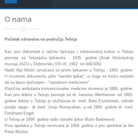
O nama
Početak zdravstva na području Tešnja
Kao prvi dokument o načinu liječenja i zdravstvenoj kulturi u Tešnju
pominje se Tešanjska ljekaruša - 1835. godine (Anali Historijskog
muzeja JAZU u Dubrovniku VIII-IX, 1962, str.449-505).
Hadži Aljo Mešić označava se prvim ljekarom u Tešnju - 1864. godine.
U izvornom dokumentu piše "narodni ljekar", iz čega se može naslutiti
da se bavio liječenjem - "narodnom medicinom".
Klasična ambulanta konvencionalne medicine otvorena je 1885. godine.
Kao prvi doktor u Tešnju pominje se dr. Jaroslav Wertheimer. od 1893.
godine doktor u Tešnju je službovao dr. med. Bela Eszelowski, odmah
poslije njega - dr med. Josip Romazekan, a od 1900. godine dr. med.
Ferdinand Engel.
U Tešnju je 1899. godine radio narodni ljekar Muho Berberović.
Prva apoteka u Tešnju osnovana je 1884. godine a prvi apotekar je bio
Petar Misitas.