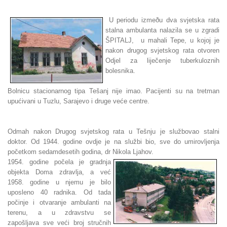
U periodu izmeðu dva svjetska rata
stalna ambulanta nalazila se u zgradi
ŠPITALJ, u mahali Tepe, u kojoj je
nakon drugog svjetskog rata otvoren
Odjel za liječenje tuberkuloznih
bolesnika.
Bolnicu stacionarnog tipa Tešanj nije imao. Pacijenti su na tretman
upućivani u Tuzlu, Sarajevo i druge veće centre.
Odmah nakon Drugog svjetskog rata u Tešnju je službovao stalni
doktor. Od 1944. godine ovdje je na službi bio, sve do umirovljenja
početkom sedamdesetih godina, dr Nikola Ljahov.
1954. godine počela je gradnja
objekta Doma zdravlja, a već
1958. godine u njemu je bilo
uposleno 40 radnika. Od tada
počinje i otvaranje ambulanti na
terenu, a u zdravstvu se
zapošljava sve veći broj stručnih