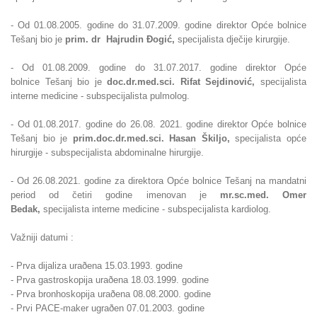
- Od 01.08.2005. godine do 31.07.2009. godine direktor Opće bolnice
Tešanj bio je
prim. dr Hajrudin
Ðogić,
specijalista dječije kirurgije.
- Od
01.08.2009. godine do 31.07.2017. godine direktor Opće
bolnice
Tešanj bio je
doc.dr.med.sci. Rifat Sejdinović,
specijalista
interne medicine - subspecijalista pulmolog.
- Od 01.08.2017. godine do 26.08. 2021. godine direktor Opće bolnice
Tešanj bio
je
prim.
doc.dr.med.sci. Hasan Škiljo,
specijalista opće
hirurgije - subspecijalista abdominalne hirurgije.
- Od 26.08.2021. godine za direktora Opće bolnice Tešanj na mandatni
period od četiri godine imenovan je
mr.sc.med. Omer
Bedak,
specijalista interne medicine - subspecijalista kardiolog.
Važniji datumi :
- Prva dijaliza uraðena 15.03.1993. godine
- Prva gastroskopija uraðena 18.03.1999. godine
- Prva bronhoskopija uraðena 08.08.2000. godine
- Prvi PACE-maker ugraðen 07.01.2003. godine