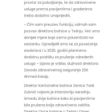
prostor za poboljšanje, te da zdravstvene
usluge prema pacijentima i građanima
treba dodatno unaprijediti.
- Čim sam preuzeo funkciju, odmah sam
pozvao direktora bolnice u Tešnju. Već smo
donijeli mjere koje ćemo prezentirati na
sastanku. Opredijelili smo se za povećanje
sredstava i u 2025. godini planiramo
dodatnu podršku za pružanje određenih
usluga – izjavio je vršilac dužnosti direktora
Zavoda zdravstvenog osiguranja ZDK
Ahmed Kasap.
Direktor Kantonalne bolnice Zenica Tarik
Zulović najavio je intenzivniju saradnju
između dvije bolnice kako bi pacijentima
bila pružena bolja zdravstvena zaštita.
Direktor Opće bolnice u Tešnju Omer