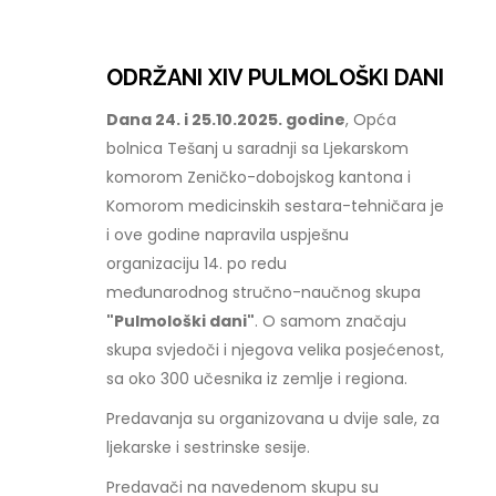
ODRŽANI XIV PULMOLOŠKI DANI
Dana 24. i 25.10.2025. godine
, Opća
bolnica Tešanj u saradnji sa Ljekarskom
komorom Zeničko-dobojskog kantona i
Komorom medicinskih sestara-tehničara je
i ove godine napravila uspješnu
organizaciju 14. po redu
međunarodnog stručno-naučnog skupa
"Pulmološki dani"
. O samom značaju
skupa svjedoči i njegova velika posjećenost,
sa oko 300 učesnika iz zemlje i regiona.
Predavanja su organizovana u dvije sale, za
ljekarske i sestrinske sesije.
Predavači na navedenom skupu su