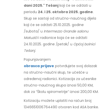
dani 2025." Tešanj
koji će se održati u
periodu
24. i 25. oktobra 2025. godine
.
Skup se sastoji od stručno-naučnog dijela
koji će se održati 25.10.2025. godine
/subota/ u
Intermezzo Grande salonu
Matuzići
i radionice koja će se održati
24.10.2025. godine /petak/ u
Općoj bolnici
Tešanj
.
Popunjavanjem
obrasca
prijave
potvrđujete svoj dolazak
na stručno-naučni skup, te učešće u
određenoj radionici. Kotizacija za učesnike
stručno-naučnog skupa iznosi 50,00 KM,
dok za “Školu spirometrije” iznosi 200,00 KM.
Kotizaciju možete uplatiti na račun broj
1346651006764490 otvoren kod ASA banke.