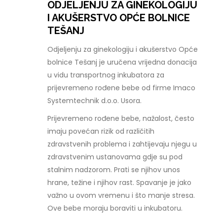
ODJELJENJU ZA GINEKOLOGIJU
I AKUŠERSTVO OPĆE BOLNICE
TEŠANJ
Odjeljenju za ginekologiju i akušerstvo Opće
bolnice Tešanj je uručena vrijedna donacija
u vidu transportnog inkubatora za
prijevremeno rođene bebe od firme Imaco
Systemtechnik d.o.o. Usora.
Prijevremeno rođene bebe, nažalost, često
imaju povećan rizik od različitih
zdravstvenih problema i zahtijevaju njegu u
zdravstvenim ustanovama gdje su pod
stalnim nadzorom. Prati se njihov unos
hrane, težine i njihov rast. Spavanje je jako
važno u ovom vremenu i što manje stresa.
Ove bebe moraju boraviti u inkubatoru.