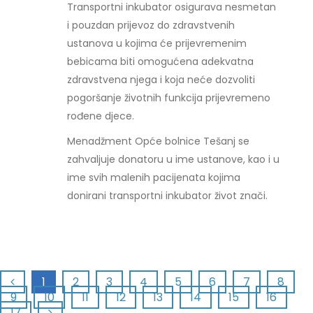
Transportni inkubator osigurava nesmetan
i pouzdan prijevoz do zdravstvenih
ustanova u kojima će prijevremenim
bebicama biti omogućena adekvatna
zdravstvena njega i koja neće dozvoliti
pogoršanje životnih funkcija prijevremeno
rođene djece.
Menadžment Opće bolnice Tešanj se
zahvaljuje donatoru u ime ustanove, kao i u
ime svih malenih pacijenata kojima
donirani transportni inkubator život znači.
1
2
3
4
5
6
7
8
9
10
11
12
13
14
15
16
17