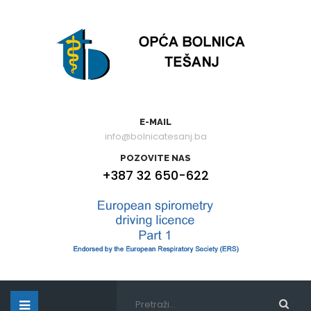
E-MAIL
info@bolnicatesanj.ba
POZOVITE NAS
+387 32 650-622