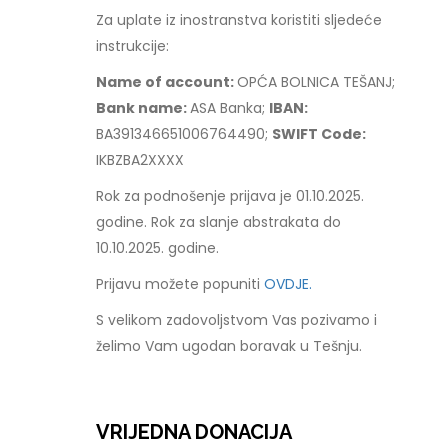
Za uplate iz inostranstva koristiti sljedeće
instrukcije:
Name of account:
OPĆA BOLNICA TEŠANJ;
Bank name:
ASA Banka;
IBAN:
BA391346651006764490;
SWIFT Code:
IKBZBA2XXXX
Rok za podnošenje prijava je 01.10.2025.
godine. Rok za slanje abstrakata do
10.10.2025. godine.
Prijavu možete popuniti
OVDJE.
S velikom zadovoljstvom Vas pozivamo i
želimo Vam ugodan boravak u Tešnju.
VRIJEDNA DONACIJA