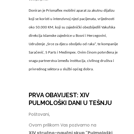
Doniran je Prismaflex mobilni aparat za akutnu dijalizu
koji se koristi u intenzivnoj njezi pacijenata, vrijednosti
oko 50.000 KM, koji su zajednički obezbijedili Vakufska
direkcija Islamske zajednice u Bosni i Hercegovini,
Udruženje „Srce za djecu oboljelu od raka“, te kompanije
Saračević, S Parts i Medimpex. Ovim činom potvrđena je
snaga partnerstva između institucija, civilnog društva i
privrednog sektora u službi općeg dobra.
PRVA OBAVIJEST: XIV
PULMOLOŠKI DANI U TEŠNJU
Poštovani,
Ovom prilikom Vas pozivamo na
XIV stručno-naučni skup "Pulmološki