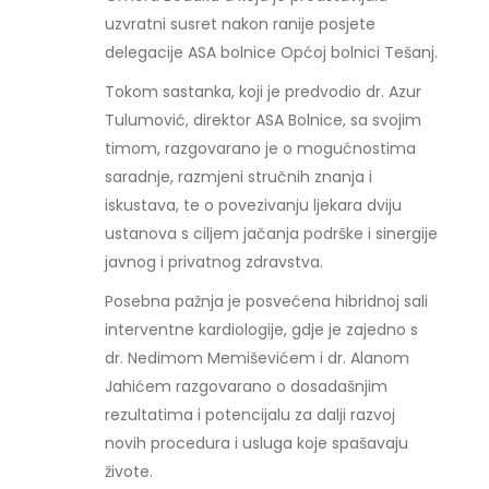
uzvratni susret nakon ranije posjete
delegacije ASA bolnice Općoj bolnici Tešanj.
Tokom sastanka, koji je predvodio dr. Azur
Tulumović, direktor ASA Bolnice, sa svojim
timom, razgovarano je o mogućnostima
saradnje, razmjeni stručnih znanja i
iskustava, te o povezivanju ljekara dviju
ustanova s ciljem jačanja podrške i sinergije
javnog i privatnog zdravstva.
Posebna pažnja je posvećena hibridnoj sali
interventne kardiologije, gdje je zajedno s
dr. Nedimom Memiševićem i dr. Alanom
Jahićem razgovarano o dosadašnjim
rezultatima i potencijalu za dalji razvoj
novih procedura i usluga koje spašavaju
živote.