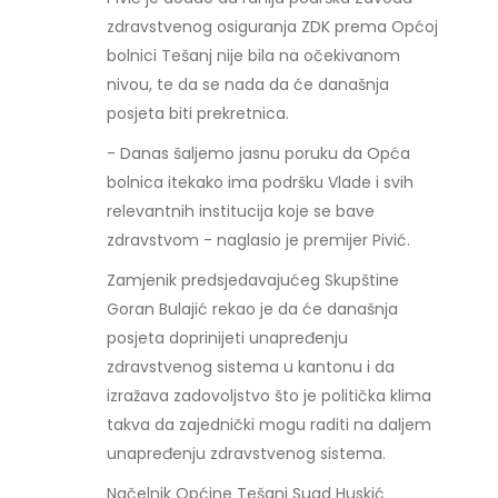
zdravstvenog osiguranja ZDK prema Općoj
bolnici Tešanj nije bila na očekivanom
nivou, te da se nada da će današnja
posjeta biti prekretnica.
- Danas šaljemo jasnu poruku da Opća
bolnica itekako ima podršku Vlade i svih
relevantnih institucija koje se bave
zdravstvom - naglasio je premijer Pivić.
Zamjenik predsjedavajućeg Skupštine
Goran Bulajić rekao je da će današnja
posjeta doprinijeti unapređenju
zdravstvenog sistema u kantonu i da
izražava zadovoljstvo što je politička klima
takva da zajednički mogu raditi na daljem
unapređenju zdravstvenog sistema.
Načelnik Općine Tešanj Suad Huskić