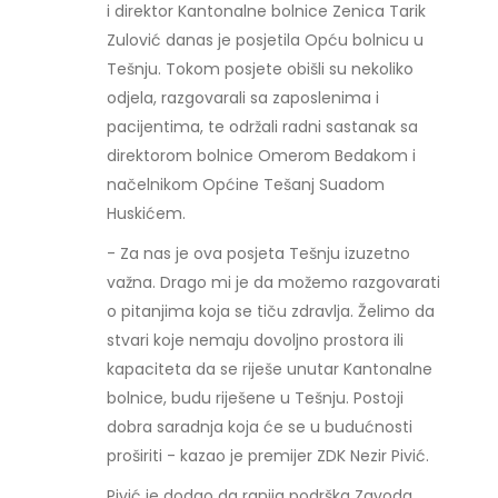
i direktor Kantonalne bolnice Zenica Tarik
Zulović danas je posjetila Opću bolnicu u
Tešnju. Tokom posjete obišli su nekoliko
odjela, razgovarali sa zaposlenima i
pacijentima, te održali radni sastanak sa
direktorom bolnice Omerom Bedakom i
načelnikom Općine Tešanj Suadom
Huskićem.
- Za nas je ova posjeta Tešnju izuzetno
važna. Drago mi je da možemo razgovarati
o pitanjima koja se tiču zdravlja. Želimo da
stvari koje nemaju dovoljno prostora ili
kapaciteta da se riješe unutar Kantonalne
bolnice, budu riješene u Tešnju. Postoji
dobra saradnja koja će se u budućnosti
proširiti - kazao je premijer ZDK Nezir Pivić.
Pivić je dodao da ranija podrška Zavoda