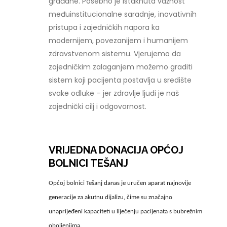
građane. Posebno je istaknuta važnost
međuinstitucionalne saradnje, inovativnih
pristupa i zajedničkih napora ka
modernijem, povezanijem i humanijem
zdravstvenom sistemu. Vjerujemo da
zajedničkim zalaganjem možemo graditi
sistem koji pacijenta postavlja u središte
svake odluke – jer zdravlje ljudi je naš
zajednički cilj i odgovornost.
VRIJEDNA DONACIJA OPĆOJ
BOLNICI TEŠANJ
Općoj bolnici Tešanj danas je uručen aparat najnovije
generacije za akutnu dijalizu, čime su značajno
unaprijeđeni kapaciteti u liječenju pacijenata s bubrežnim
oboljenjima.