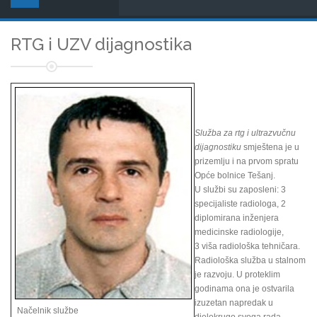
RTG i UZV dijagnostika
Služba za rtg i ultrazvučnu
dijagnostiku
smještena je u
prizemlju i na prvom spratu
Opće bolnice Tešanj.
U službi su zaposleni: 3
specijaliste radiologa, 2
diplomirana inženjera
medicinske radiologije,
3 viša radiološka tehničara.
Radiološka služba u stalnom
je razvoju. U proteklim
godinama ona je ostvarila
izuzetan napredak u
Načelnik službe