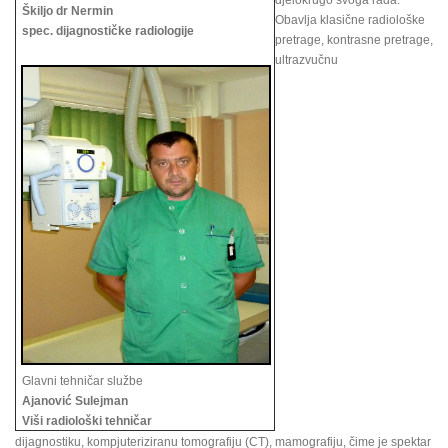
djelokrugo svoga rada.
Škiljo dr Nermin
Obavlja klasične radiološke
spec. dijagnostičke radiologije
pretrage, kontrasne pretrage,
ultrazvučnu
Glavni tehničar službe
Ajanović Sulejman
Viši radiološki tehničar
dijagnostiku, kompjuteriziranu tomografiju (CT), mamografiju, čime je spektar