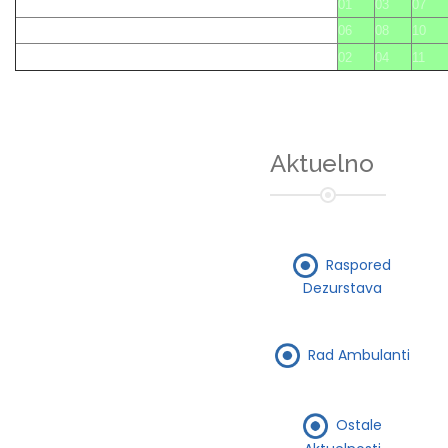
01
03
07
06
08
10
02
04
11
Aktuelno
Raspored
Dezurstava
Rad Ambulanti
Ostale