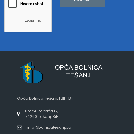
Opća Bolnica Tešanj, FBIH, BIH
Braće Pobrića 17,
74260 Tešanj, BiH
info@bolnicatesanj.ba