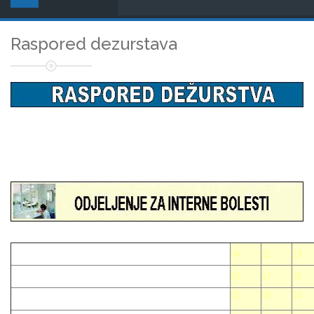
Raspored dezurstava
04
11
18
03
17
20
02
09
14