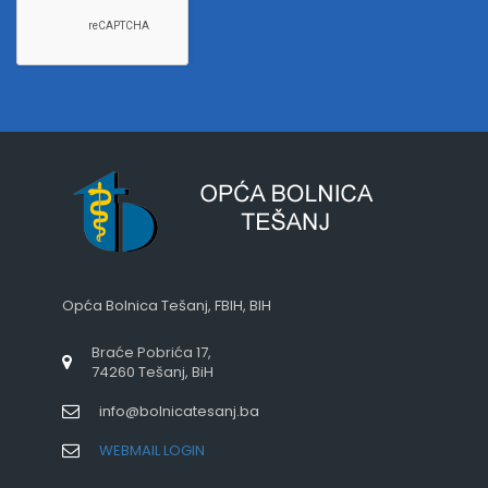
Opća Bolnica Tešanj, FBIH, BIH
Braće Pobrića 17,
74260 Tešanj, BiH
info@bolnicatesanj.ba
WEBMAIL LOGIN