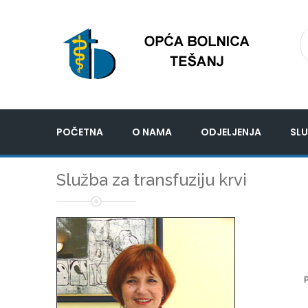
POČETNA
O NAMA
ODJELJENJA
SLU
Služba za transfuziju krvi
P