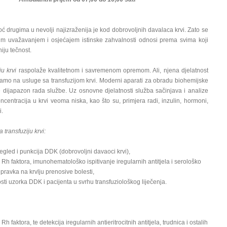
drugima u nevolji najizraženija je kod dobrovoljnih davalaca krvi. Zato se
m uvažavanjem i osjećajem istinske zahvalnosti odnosi prema svima koji
iju tečnost.
ju krvi
raspolaže kvalitetnom i savremenom opremom. Ali, njena djelatnost
amo na usluge sa transfuzijom krvi. Moderni aparati za obradu biohemijske
e dijapazon rada službe. Uz osnovne djelatnosti služba sačinjava i analize
oncentracija u krvi veoma niska, kao što su, primjera radi, inzulin, hormoni,
i.
 transfuziju krvi:
pregled i punkcija DDK (dobrovoljni davaoci krvi),
 Rh faktora, imunohematološko ispitivanje iregularnih antitjela i serološko
ipravka na krvlju prenosive bolesti,
osti uzorka DDK i pacijenta u svrhu transfuziološkog liječenja.
h faktora, te detekcija iregularnih antieritrocitnih antitjela, trudnica i ostalih