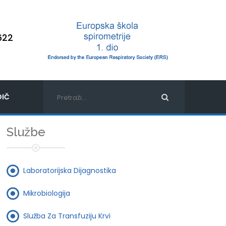
622
IČ
Službe
Laboratorijska Dijagnostika
Mikrobiologija
Služba Za Transfuziju Krvi