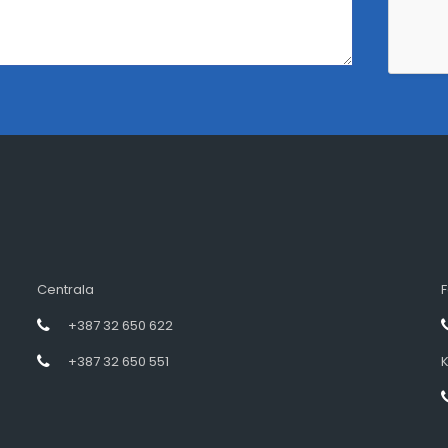
Centrala
F
+387 32 650 622
+387 32 650 551
K