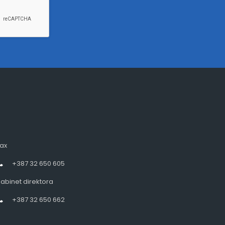
ax
+387 32 650 605
abinet direktora
+387 32 650 662