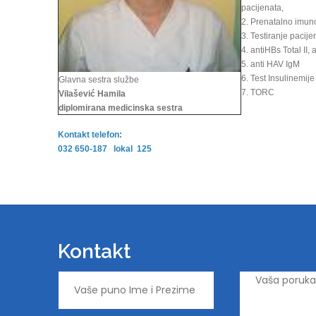
pacijenata,
2. Prenatalno imun
3. Testiranje pacij
4. antiHBs Total II, 
5. anti HAV IgM
6. Test Insulinemije
Glavna sestra službe
7. TORC
Vilašević Hamila
diplomirana medicinska sestra
Kontakt telefon:
032 650-187 lokal 125
Kontakt