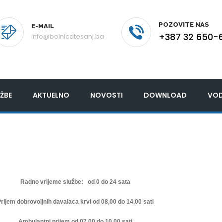
POZOVITE NAS
E-MAIL
+387 32 650-
info@bolnicatesanj.ba
ŽBE
AKTUELNO
NOVOSTI
DOWNLOAD
VOD
Radno vrijeme službe: od 0 do 24 sata
rijem dobrovoljnih davalaca krvi od 08,00 do 14,00 sati
Ambulantni prijem od 07,00 do 10,00 sati