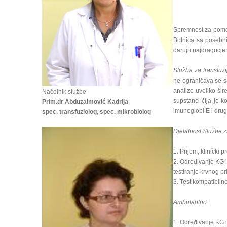
Spremnost za pomoć 
Bolnica sa posebni
daruju najdragocjen
Služba za transfuzi
ne ograničava se s
analize uveliko šir
Načelnik službe
supstanci čija je k
Prim.dr Abduzaimović Kadrija
imunoglobi E i drug
spec. transfuziolog, spec. mikrobiolog
Djelatnost Službe za
1. Prijem, klinički 
2. Određivanje KG i
testiranje krvnog pr
3. Test kompatibiln
Ambulantno:
1. Određivanje KG i R