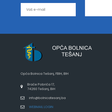
Opća Bolnica Tešanj, FBIH, BIH
Braće Pobrića 17,
74260 Tešanj, BiH
info@bolnicatesanj.ba
WEBMAIL LOGIN