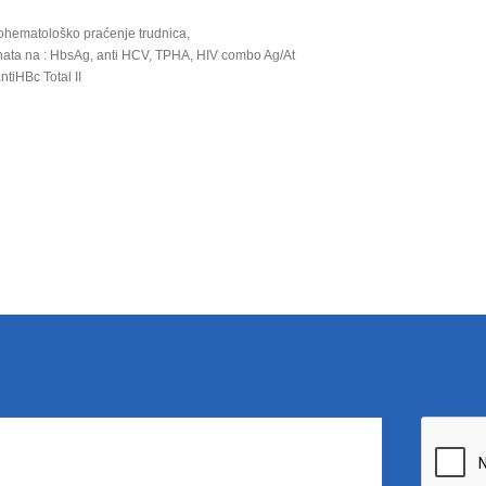
ohematološko praćenje trudnica,
enata na : HbsAg, anti HCV, TPHA, HIV combo Ag/At
antiHBc Total II