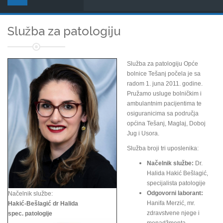
Služba za patologiju
Služba za patologiju Opće
bolnice Tešanj počela je sa
radom 1. juna 2011. godine.
Pružamo usluge bolničkim i
ambulantnim pacijentima te
osiguranicima sa područja
općina Tešanj, Maglaj, Doboj
Jug i Usora.
Služba broji tri uposlenika:
Načelnik službe:
Dr.
Halida Hakić Bešlagić,
specijalista patologije
Odgovorni laborant:
Načelnik službe:
Hanifa Merzić, mr.
Hakić-Bešlagić dr Halida
zdravstvene njege i
spec. patologije