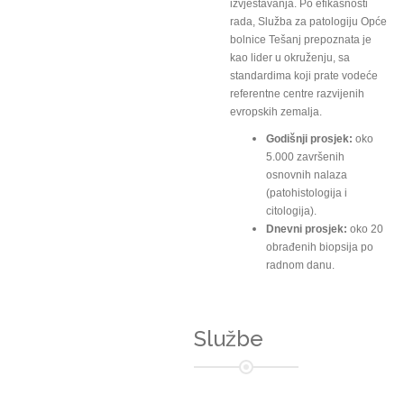
izvještavanja. Po efikasnosti
rada, Služba za patologiju Opće
bolnice Tešanj prepoznata je
kao lider u okruženju, sa
standardima koji prate vodeće
referentne centre razvijenih
evropskih zemalja.
Godišnji prosjek:
oko
5.000 završenih
osnovnih nalaza
(patohistologija i
citologija).
Dnevni prosjek:
oko 20
obrađenih biopsija po
radnom danu.
Službe