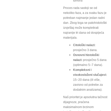
tumora
Proces rada sastoji se od
nekoliko faza, a za svaku fazu je
potreban najmanje jedan radni
dan. Zbog toga se patohistološki
izvještaj može kompletirati
najranije tri dana od dospijeća
materijala.
Citološki nalazi:
prosječno 3 dana.
Osnovni histološki
nalazi:
prosječno 5 dana
(optimalno 5–7 dana).
Kompleksni i
visokosloženi slučajevi:
15–20 dana (ili više,
zavisno od potrebe za
dodatnim analizama).
Naš prioritet je apsolutna tačnost
dijagnoze, praćena
maksimalnom brzinom