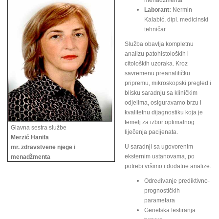
menadžmenta
Laborant:
Nermin
Kalabić, dipl. medicinski
tehničar
Služba obavlja kompletnu
analizu patohistoloških i
citoloških uzoraka. Kroz
savremenu preanalitičku
pripremu, mikroskopski pregled i
blisku saradnju sa kliničkim
odjelima, osiguravamo brzu i
kvalitetnu dijagnostiku koja je
temelj za izbor optimalnog
Glavna sestra službe
liječenja pacijenata.
Merzić Hanifa
U saradnji sa ugovorenim
mr. zdravstvene njege i
eksternim ustanovama, po
menadžmenta
potrebi vršimo i dodatne analize:
Određivanje prediktivno-
prognostičkih
parametara
Genetska testiranja