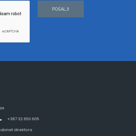
POŠALJI
ax
+387 32 650 605
abinet direktora