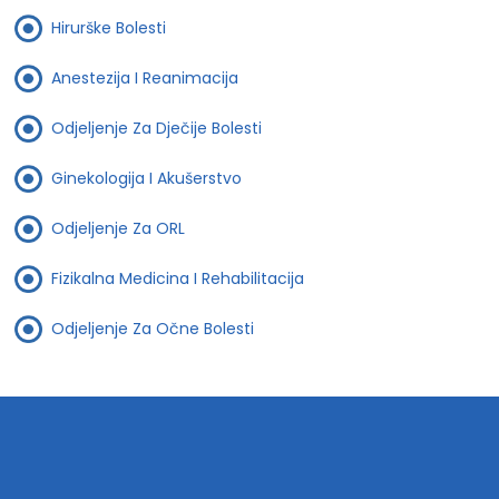
Hirurške Bolesti
Anestezija I Reanimacija
Odjeljenje Za Dječije Bolesti
Ginekologija I Akušerstvo
Odjeljenje Za ORL
Fizikalna Medicina I Rehabilitacija
Odjeljenje Za Očne Bolesti