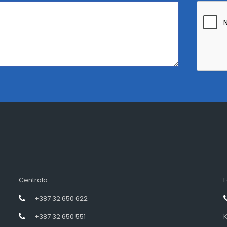
Centrala
F
+387 32 650 622
+387 32 650 551
K