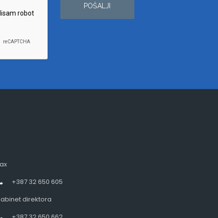
POŠALJI
ax
+387 32 650 605
abinet direktora
+387 32 650 662