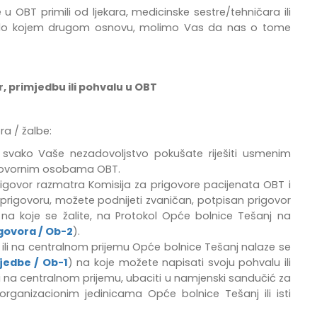
u OBT primili od ljekara, medicinske sestre/tehničara ili
po bilo kojem drugom osnovu, molimo Vas da nas o tome
, primjedbu ili pohvalu u OBT
a / žalbe:
vako Vaše nezadovoljstvo pokušate riješiti usmenim
dgovornim osobama OBT.
igovor razmatra Komisija za prigovore pacijenata OBT i
prigovoru, možete podnijeti zvaničan, potpisan prigovor
na koje se žalite, na Protokol Opće bolnice Tešanj na
govora / Ob-2
).
 ili na centralnom prijemu Opće bolnice Tešanj
nalaze se
jedbe / Ob-1
) na koje možete napisati svoju pohvalu ili
 na centralnom prijemu, ubaciti u namjenski sandučić za
m organizacionim jedinicama Opće bolnice Tešanj
ili isti