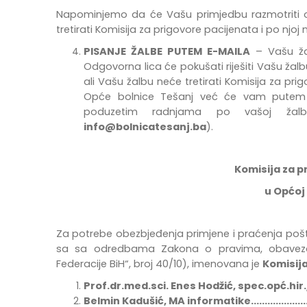
Napominjemo da će Vašu primjedbu razmotriti odg
tretirati Komisija za prigovore pacijenata i po njo
PISANJE ŽALBE PUTEM E-MAILA
– Vašu žal
Odgovorna lica će pokušati riješiti Vašu žalb
ali Vašu žalbu neće tretirati Komisija za pri
Opće bolnice Tešanj već će vam putem e
poduzetim radnjama po vašoj žal
info@bolnicatesanj.ba
).
Komisija za p
u Općoj 
Za potrebe
obezbje
đ
enja
primjene
i
pra
ć
enja
po
š
sa
sa odredbama Zakona o pravima, obavez
Federacije BiH“, broj 40/10),
imenovana
je
Komisija
Prof.dr.med.sci. Enes Hodžić, spec.opć.hir.
Belmin Kadušić, MA informatike...........................