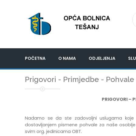
POČETNA
O NAMA
ODJELJENJA
SLU
Prigovori - Primjedbe - Pohvale
PRIGOVORI – 
Nadamo se da ste zadovoljni uslugama koje do
dostavljanjem pismene pohvale za naše osoblje p
svim org. jedinicama OBT.