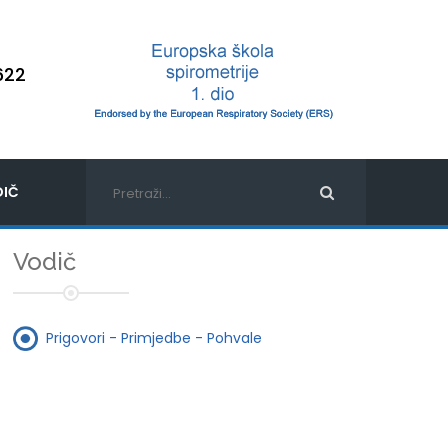
622
IČ
Vodič
Prigovori - Primjedbe - Pohvale