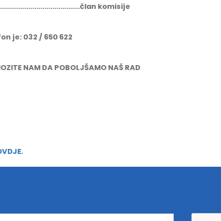
...............................član komisije
on je: 032 / 650 622
POMOZITE NAM DA POBOLJŠAMO NAŠ RAD
OVDJE.