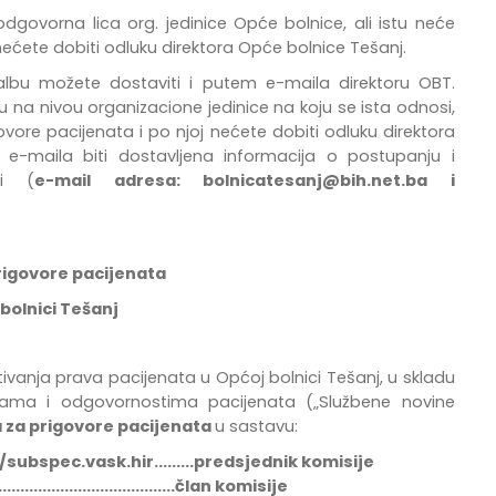
ovorna lica org. jedinice Opće bolnice, ali istu neće
j nećete dobiti odluku direktora Opće bolnice Tešanj.
bu možete dostaviti i putem e-maila direktoru OBT.
u na nivou organizacione jedinice na koju se ista odnosi,
govore pacijenata i po njoj nećete dobiti odluku direktora
-maila biti dostavljena informacija o postupanju i
bi (
e-mail adresa:
bolnicatesanj@bih.net.ba
i
rigovore pacijenata
bolnici Tešanj
tivanja
prava
pacijenata
u
Op
ć
oj
bolnici
Te
š
anj
,
u
skladu
ama i odgovornostima pacijenata
(„Službene novine
 za prigovore pacijenata
u sastavu:
/subspec.vask.hir.........predsjednik komisije
.................................član komisije