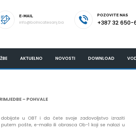
POZOVITE NAS
E-MAIL
+387 32 650-
info@bolnicatesanj.ba
ŽBE
AKTUELNO
NOVOSTI
DOWNLOAD
VOD
PRIMJEDBE – POHVALE
bijate u OBT i da ćete svoje zadovoljstvo izraziti
utem pošte, e-maila ili obrasca Ob-1 koji se nalazi u