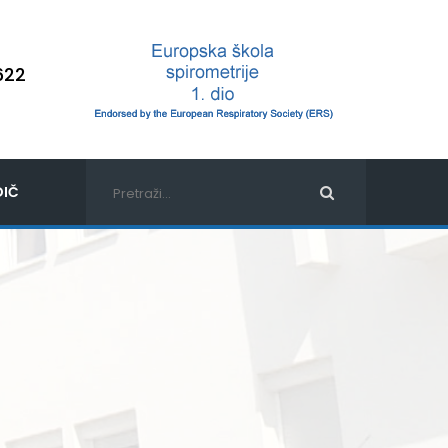
622
IČ