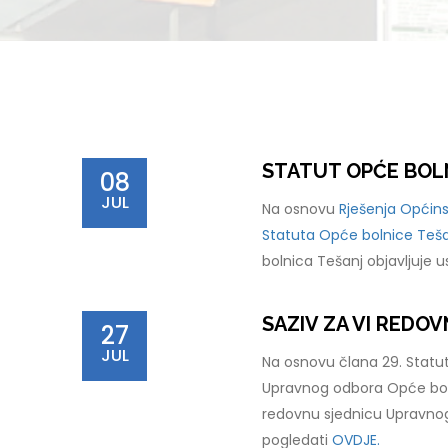
STATUT OPĆE BOL
08
JUL
Na osnovu
Rješenja Općins
Statuta Opće bolnice Tešan
bolnica Tešanj objavljuje 
SAZIV ZA VI REDO
27
JUL
Na osnovu člana 29. Statut
Upravnog odbora Opće boln
redovnu sjednicu Upravnog
pogledati
OVDJE.