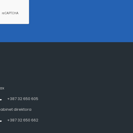
ax
+387 32 650 605
abinet direktora
+387 32 650 662