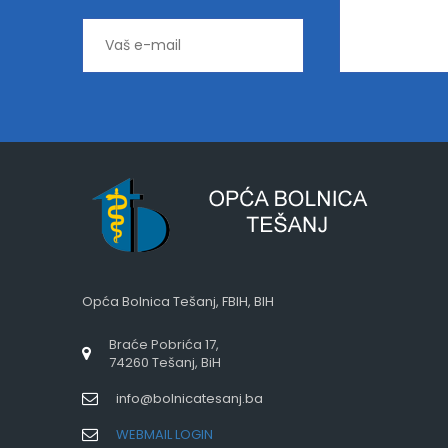
Opća Bolnica Tešanj, FBIH, BIH
Braće Pobrića 17,
74260 Tešanj, BiH
info@bolnicatesanj.ba
WEBMAIL LOGIN