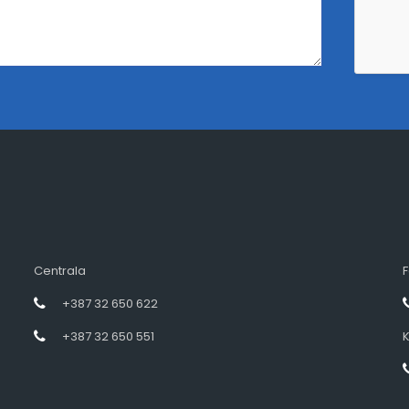
Centrala
F
+387 32 650 622
+387 32 650 551
K