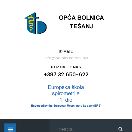
E-MAIL
info@bolnicatesanj.ba
POZOVITE NAS
+387 32 650-622