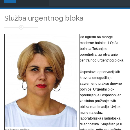
Služba urgentnog bloka
Po ugledu na mnoge
moderne bolnice, i Opća
bolnica Tešanj se
opredjelila za otvaranje
centralnog urgentnog bloka.
Uspostava opservacijskih
kreveta omogućila je
savremenu praksu dnevne
bolnice. Urgentni blok
opremljen je i osposobljen
za stalno pružanje svih
oblika reanimacije. Uvijek
mu je na usluzi
laboratorijska i radiološka
dijagnostika. Smješten je u