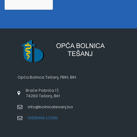
Opća Bolnica Tešanj, FBIH, BIH
Braće Pobrića 17,
74260 Tešanj, BiH
info@bolnicatesanj.ba
WEBMAIL LOGIN