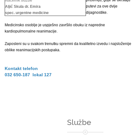
prizemlju, gdje se ukrštaju
Načelnik službe
putevi za ove dvije
Aljić Skula dr. Emira
dijagnostike.
spec. urgentne medicine
Medicinsko osoblje je uspješno završilo obuku iz napredne
kardiopulmonalne reanimacije.
Zaposleni su u svakom trenutku spremni da kvalitetno izvedu i najsloženije
oblike reanimacijskih postupaka.
Kontakt telefon
032 650-187 lokal 127
Službe