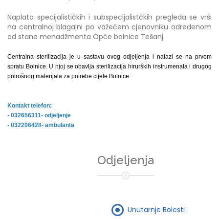
Naplata specijalističkih i subspecijalistčkih pregleda se vrši
na centralnoj blagajni po važećem cjenovniku određenom
od stane menadžmenta Opće bolnice Tešanj.
Centralna sterilizacija je u sastavu ovog odjeljenja i nalazi se na prvom
spratu Bolnice. U njoj se obavlja sterilizacija hirurških instrumenata i drugog
potrošnog materijala za potrebe cijele Bolnice.
Kontakt telefon:
- 032656311- odjeljenje
- 032206428- ambulanta
Odjeljenja
Unutarnje Bolesti