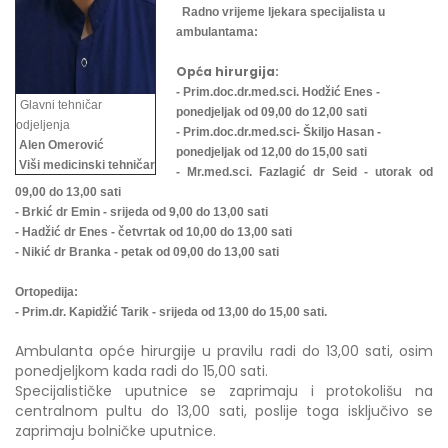
Radno vrijeme ljekara specijalista u
ambulantama:
Opća hirurgija:
- Prim.doc.dr.med.sci. Hodžić Enes -
Glavni tehničar
ponedjeljak od 09,00 do 12,00 sati
odjeljenja
- Prim.doc.dr.med.sci- Škiljo Hasan -
Alen Omerović
ponedjeljak od 12,00 do 15,00 sati
Viši medicinski tehničar
- Mr.med.sci. Fazlagić dr Seid - utorak od
09,00 do 13,00 sati
- Brkić dr Emin - srijeda od 9,00 do 13,00 sati
- Hadžić dr Enes - četvrtak od 10,00 do 13,00 sati
- Nikić dr Branka - petak od 09,00 do 13,00 sati
Ortopedija:
- Prim.dr. Kapidžić Tarik - srijeda od 13,00 do 15,00 sati.
Ambulanta opće hirurgije u pravilu radi do 13,00 sati, osim
ponedjeljkom kada radi do 15,00 sati.
Specijalističke uputnice se zaprimaju i protokolišu na
centralnom pultu do 13,00 sati, poslije toga isključivo se
zaprimaju bolničke uputnice.