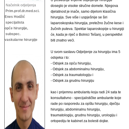
U poslednje vrijeme odjeljenje hirurgije
Načelnik odjeljenja
doseglo je visoke stručne domete. Njegova
Prim.prof.dr.med.sci.
djelatnost je inače, samo dijelom klasična
Enes Hodžić
hirurgija. Sve više i uspješnije se širi
specijalista
laparoskopska hirurgija, pretežno žučne kese i
opće hirurgije,
žučnih puteva. Spektar laparoskopije u hirurgiji
subspec.
će, kada je riječ o Bolnici Tešanj, u perspektivi
vaskularne hirurgije
biti znatno veći.
U svom sastavu Odjeljenje za hirurgiju ima 5
odsjeka i to:
- Odsjek za opću hirurgiju,
- Odsjek za abdominalnu hirurgiju,
- Odsjek za traumatologiju i
- Odsjek za grudnu hirurgiju
kao i prijemnu ambulantu koja radi 24 sata te
konsultativno - specijalističke ambulante koje
rade po rasporedu za opštu hirurgiju, dječiju
hirurgiju, abdominalnu hirurgiju,
traumatologiju, grudnu hirurgiju,
urologiju i
ortopediju te kabinet za bolesti dojke.