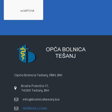
Opća Bolnica Tešanj, FBIH, BIH
Braće Pobrića 17,
74260 Tešanj, BiH
info@bolnicatesanj.ba
WEBMAIL LOGIN