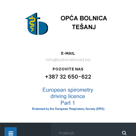
E-MAIL
info@bolnicatesanj.ba
POZOVITE NAS
+387 32 650-622