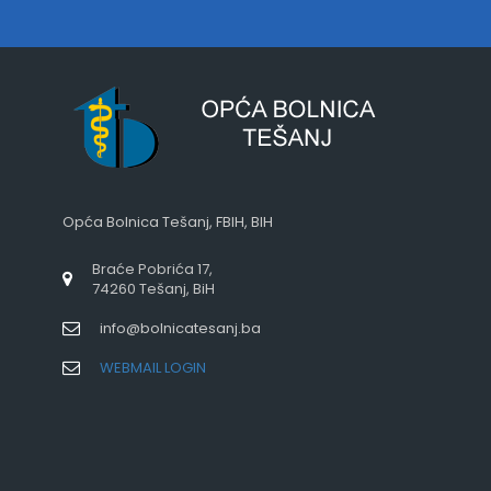
Opća Bolnica Tešanj, FBIH, BIH
Braće Pobrića 17,
74260 Tešanj, BiH
info@bolnicatesanj.ba
WEBMAIL LOGIN