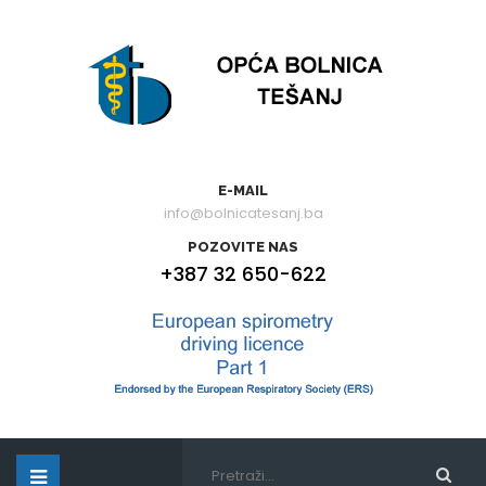
E-MAIL
info@bolnicatesanj.ba
POZOVITE NAS
+387 32 650-622