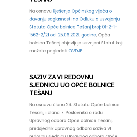
Na osnovu
Rješenja Općinskog vijeća o
davanju saglasnosti na Odluku o usvajanju
Statuta Opće bolnice Tešanj broj: 01-2-1-
1562-2/21 od 25.06.2021. godine
, Opća
bolnica Tešanj objavljuje usvojeni Statut koji
možete pogledati
OVDJE.
SAZIV ZA VI REDOVNU
SJEDNICU UO OPĆE BOLNICE
TEŠANJ
Na osnovu člana 29. Statuta Opće bolnice
Tešanj, i člana 7. Poslovnika o radu
Upravnog odbora Opće bolnice Tešanj,
predsjednik Upravnog odbora saziva VI
redovnu sjednicu Upravnog odbora Opće