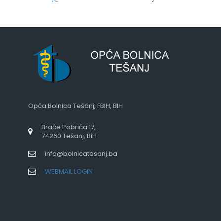
Opća Bolnica Tešanj, FBIH, BIH
Braće Pobrića 17,
74260 Tešanj, BiH
info@bolnicatesanj.ba
WEBMAIL LOGIN