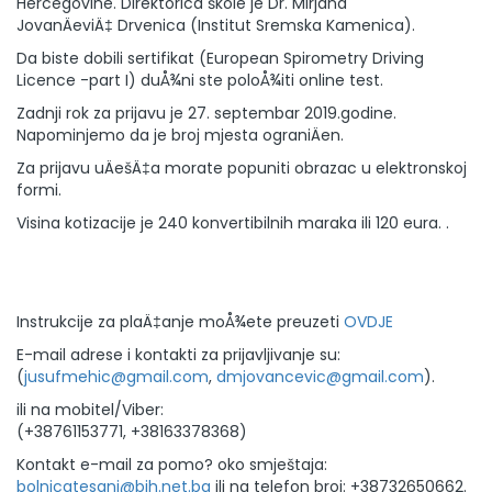
Hercegovine. Direktorica škole je Dr. Mirjana
JovanÄeviÄ‡ Drvenica (Institut Sremska Kamenica).
Da biste dobili sertifikat (European Spirometry Driving
Licence -part I) duÅ¾ni ste poloÅ¾iti online test.
Zadnji rok za prijavu je 27. septembar 2019.godine.
Napominjemo da je broj mjesta ograniÄen.
Za prijavu uÄešÄ‡a morate popuniti obrazac u elektronskoj
formi.
Visina kotizacije je 240 konvertibilnih maraka ili 120 eura. .
Instrukcije za plaÄ‡anje moÅ¾ete preuzeti
OVDJE
E-mail adrese i kontakti za prijavljivanje su:
(
jusufmehic@gmail.com
,
dmjovancevic@gmail.com
).
ili na mobitel/Viber:
(+38761153771, +38163378368)
Kontakt e-mail za pomo? oko smještaja:
bolnicatesanj@bih.net.ba
ili na telefon broj: +38732650662.