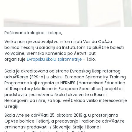
Poštovane kolegice i kolege,
Veliko nam je zadovoljstvo informisati Vas da OpÄ‡a
bolnica Tešanj u saradnji sa Instututom za pluÄ‡ne bolesti
Vojvodine, Sremska Kamenica po Äetvrti put
organizuje
Evropsku školu spirometrije
- 1.dio.
Škola je akreditovana od strane Evropskog Respiratornog
udruÅ¾enja (ERS-a) u okviru European Spirometry Training
Programme koji organizuje HERMES (Harmonised Education
of Respiratory Medicine in European Specialties) projekta i
predstavlja jedinstvenu školu takve vrste u Bosni i
Hercegovini pa i šire, za koju veÄ‡ vlada veliko interesovanje
u regiji.
Škola Ä‡e se odrÅ¾ati 25. oktobra 2019.g. u prostorijama
OpÄ‡e bolnice Tešanj, a predavanja i radionice odrÅ¾aÄ‡e
eminentni predavaÄi iz Slovenije, Srbije i Bosne i