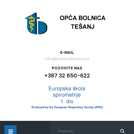
E-MAIL
info@bolnicatesanj.ba
POZOVITE NAS
+387 32 650-622