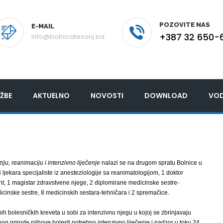
POZOVITE NAS
E-MAIL
+387 32 650-
info@bolnicatesanj.ba
ŽBE
AKTUELNO
NOVOSTI
DOWNLOAD
VOD
iju, reanimaciju i intenzivno liječenje
nalazi se na drugom spratu Bolnice u
ljekara specijaliste iz anesteziologije sa reanimatologijom, 1 doktor
nt, 1 magistar zdravstvene njege, 2 diplomirane medicinske sestre-
icinske sestre, 8 medicinskih sestara-tehničara i 2 spremačice.
h bolesničkih kreveta u sobi za intenzivnu njegu u kojoj se zbrinjavaju
bog prirode njihove bolesti potrebno intenzivno liječenje i nadzor u toku 24