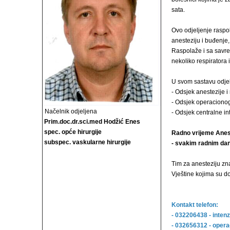
sata.
Ovo odjeljenje raspo
anesteziju i buđenje
Raspolaže i sa savr
nekoliko respiratora 
U svom sastavu odjelj
- Odsjek anestezije i
- Odsjek operacionog
Načelnik odjeljena
- Odsjek centralne i
Prim.doc.dr.sci.med Hodžić Enes
spec. opće hirurgije
Radno vrijeme Anes
subspec. vaskularne hirurgije
- svakim radnim dan
Tim za anesteziju zn
Vještine kojima su d
Kontakt telefon:
- 032206438 - inten
- 032656312 - opera