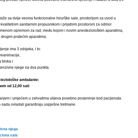
laže sa dvije veoma funkcionalne hirurške sale, prostorijom za uvod u
, kvalitetnim sanitarnim propusnikom i prijatnim prostorom za odmor.
emenom opremom za rad, među kojom i novim anesteziološkim aparatima,
i drugim pratećim aparatima.
enje ima 3 odsjeka, i to:
 reanimacije,
 bloka i
ntenzivne njege na dva punkta.
teziološke ambulante:
om od 12,00 sati
anjem i umjećem u zahvatima ulijeva posebno povjerenje kod pacijenata.
o sada ovladali garantiraju uspješne tretmane.
zivna njega
ciona sala