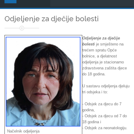
Odjeljenje za dječije bolesti
Odjeljenje za dječije
bolesti
je smješteno na
trećem spratu Opće
bolnice, a djelatnost
odjeljenja je stacionarno
zdravstvena zaštita djece
do 18 godina.
U sastavu odjeljenja djeluju
tri odsjeka i to:
- Odsjek za djecu do 7
godina,
- Odsjek za djecu od 7 do
18 godina i
- Odsjek za neonatologiju.
Načelnik odjeljenja