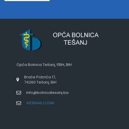
Opća Bolnica Tešanj, FBIH, BIH
Braće Pobrića 17,
74260 Tešanj, BiH
info@bolnicatesanj.ba
WEBMAIL LOGIN