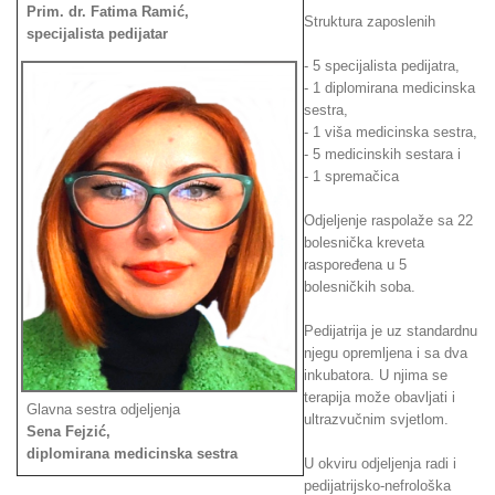
Prim. dr. Fatima Ramić,
Struktura zaposlenih
specijalista pedijatar
- 5 specijalista pedijatra,
- 1 diplomirana medicinska
sestra,
- 1 viša medicinska sestra,
- 5 medicinskih sestara i
- 1 spremačica
Odjeljenje raspolaže sa 22
bolesnička kreveta
raspoređena u 5
bolesničkih soba.
Pedijatrija je uz standardnu
njegu opremljena i sa dva
inkubatora. U njima se
terapija može obavljati i
Glavna sestra odjeljenja
ultrazvučnim svjetlom.
Sena Fejzić,
diplomirana medicinska sestra
U okviru odjeljenja radi i
pedijatrijsko-nefrološka