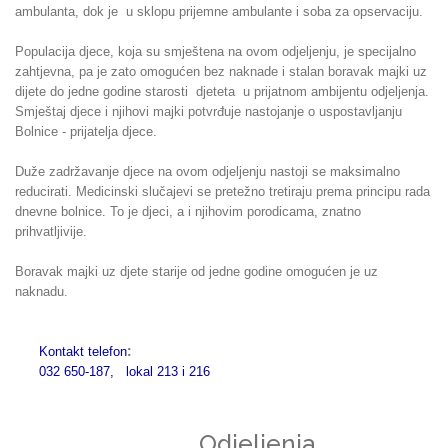
ambulanta, dok je u sklopu prijemne ambulante i soba za opservaciju.
Populacija djece, koja su smještena na ovom odjeljenju, je specijalno
zahtjevna, pa je zato omogućen bez naknade i stalan boravak majki uz
dijete do jedne godine starosti djeteta u prijatnom ambijentu odjeljenja.
Smještaj djece i njihovi majki potvrđuje nastojanje o uspostavljanju
Bolnice - prijatelja djece.
Duže zadržavanje djece na ovom odjeljenju nastoji se maksimalno
reducirati. Medicinski slučajevi se pretežno tretiraju prema principu rada
dnevne bolnice. To je djeci, a i njihovim porodicama, znatno
prihvatljivije.
Boravak majki uz djete starije od jedne godine omogućen je uz
naknadu.
:
Kontakt telefon
032 650-187, lokal 213 i 216
Odjeljenja