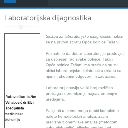
Laboratorijska dijagnostika
Služba za laboratorijsku dijagnostiku
nalazi
se na prvom spratu Opće bolnice Tešanj.
Poznato je da dobar laboratorij je preduvjet
za uspješan rad svake bolnice. Tako i
Opća bolnica Tešanj ima sreću da su svi
oblici laboratorijske djelatnosti u skladu sa
njenim ukupnim odgovornim zadacima .
Laboratorij obavlja veliki broj različitih
pretraga i opremljen je najsavremenijim
Rukovodilac službe
uređajima.
Vehabović dr Elvir
specijalista
Pacijenti u njemu mogu dobiti kompletne
medicinske
palete hematoloških analiza, zatim
biohemije
precizne biohemijske analize (metodom
suhe biohemije), plinske analize krvi, ...