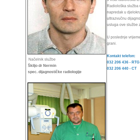
Radiološka služba u
napredak u djelokru
ultrazvučnu dijagno
usluga ove službe 
U poslednje vrijem
grani.
Kontakt telefon:
Načelnik službe
032 206 436 - RTG
Škiljo dr Nermin
032 206 440 - CT
spec. dijagnostičke radiologije