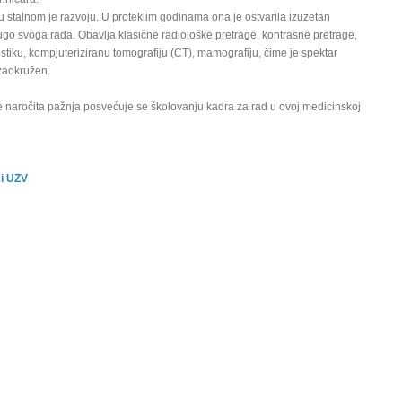
 stalnom je razvoju. U proteklim godinama ona je ostvarila izuzetan
go svoga rada. Obavlja klasične radiološke pretrage, kontrasne pretrage,
stiku, kompjuteriziranu tomografiju (CT), mamografiju, čime je spektar
zaokružen.
e naročita pažnja posvećuje se školovanju kadra za rad u ovoj medicinskoj
 i UZV