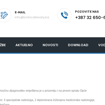
POZOVITE NAS
E-MAIL
+387 32 650-
info@bolnicatesanj.ba
ŽBE
AKTUELNO
NOVOSTI
DOWNLOAD
VOD
azvučnu dijagnostiku
smještena je u prizemlju i na prvom spratu Opće
ni: 3 specijaliste radiologa, 2 diplomirana inženjera medicinske radiologije,
ehničara.