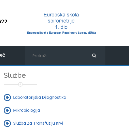
622
IČ
Službe
Laboratorijska Dijagnostika
Mikrobiologija
Služba Za Transfuziju Krvi