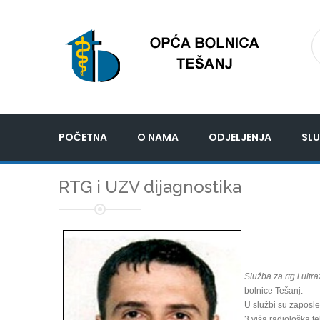
POČETNA
O NAMA
ODJELJENJA
SLU
RTG i UZV dijagnostika
Služba za rtg i ultr
bolnice Tešanj.
U službi su zaposle
3 viša radiološka t