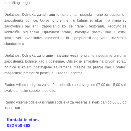
bolnićkog kruga.
Djelatnost
Odsjeka za ishranu
je priprema i podjela hrane za pacijente i
zaposlenike bolnice. Obroci pripremljeni u kuhinji su ukusni, a njima su
zadovoljni i pacijenti i zaposlenici koji se hrane u restoranu. Redovno se
kontroliše higijenska ispravnost hrane, kalorijski sastav kao i ostali
kvalitativni i kvantitativni elementi da bi u potpunosti odgovarali utvrðenim
standardima.
Djelatnost
Odsjeka za pranje i šivanje veša
je pranje i peglanje uniformi
zaposlenika bolnice kao i posteljine. Odsjek je smješten na prvom spratu
bolnice u kojem postavljene savremene mašine za pranje kao i prateći
magacinski prostor za posteljinu i radne uniforme.
Radno vrijeme odsjeka za stručne tehničke poslove je od 07,00 do 15,00 sati
svaki dan osim subote i nedjelje.
Radno vrijeme odsjeka ishranu i odsjeka za vešeraj je svaki dan od 06,00 do
19,00 sati.
Kontakt telefon:
- 032 650 662