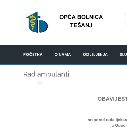
POČETNA
O NAMA
ODJELJENJA
SLU
Rad ambulanti
OBAVIJEST
raspored rada ljeka
u Općoj