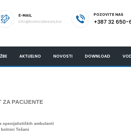
POZOVITE NAS
E-MAIL
+387 32 650-
info@bolnicatesanj.ba
ŽBE
AKTUELNO
NOVOSTI
DOWNLOAD
VOD
 ZA PACIJENTE
ra
specijalističkih ambulanti
 bolnici Tešanj