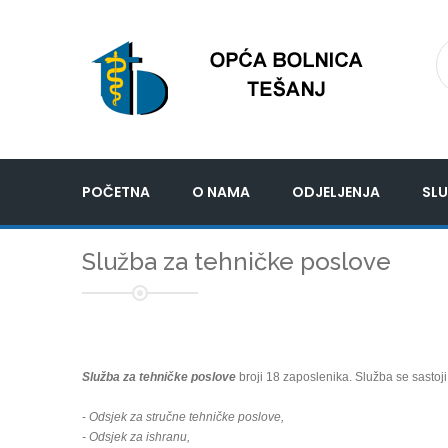
POČETNA
O NAMA
ODJELJENJA
SLU
Služba za tehničke poslove
Služba za tehničke poslove
broji 18 zaposlenika. Služba se sastoji 
-
Odsjek za stručne tehničke poslove,
- Odsjek za ishranu,