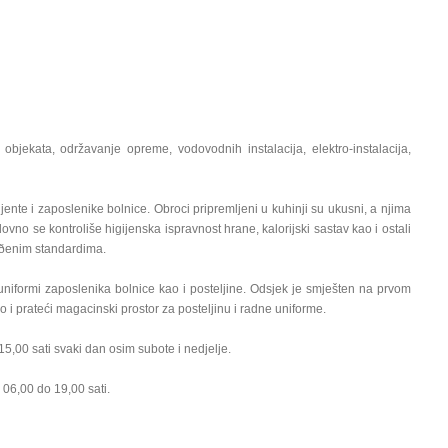
objekata, održavanje opreme, vodovodnih instalacija, elektro-instalacija,
ente i zaposlenike bolnice. Obroci pripremljeni u kuhinji su ukusni, a njima
dovno se kontroliše higijenska ispravnost hrane, kalorijski sastav kao i ostali
tvrðenim standardima.
uniformi zaposlenika bolnice kao i posteljine. Odsjek je smješten na prvom
i prateći magacinski prostor za posteljinu i radne uniforme.
5,00 sati svaki dan osim subote i nedjelje.
 06,00 do 19,00 sati.