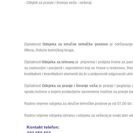
- Odsjek za pranje i šivanje veša - vešeraj.
Djelatnost
Odsjeka za stručne tehničke poslove
je održavanje 
liftova, čistoće bolnićkog kruga.
Djelatnost
Odsjeka za ishranu
je priprema i podjela hrane za pacij
su zadovoljni i pacijenti i zaposlenici koji se hrane u restoranu. Re
kvalitativni i kvantitativni elementi da bi u potpunosti odgovarali u
Djelatnost
Odsjeka za pranje i šivanje veša
je pranje i peglanje 
spratu bolnice u kojem postavljene savremene mašine za pranje kao 
Radno vrijeme odsjeka za stručne tehničke poslove je od 07,00 do 1
Radno vrijeme odsjeka ishranu i odsjeka za vešeraj je svaki dan od
Kontakt telefon: