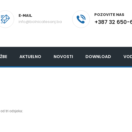
POZOVITE NAS
E-MAIL
+387 32 650-
info@bolnicatesanj.ba
ŽBE
AKTUELNO
NOVOSTI
DOWNLOAD
VOD
od tri odsjeka: