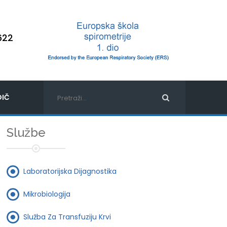
622
IČ
Službe
Laboratorijska Dijagnostika
Mikrobiologija
Služba Za Transfuziju Krvi