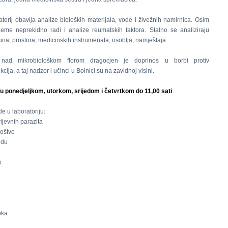
atorij obavlja analize bioloških materijala, vode i živežnih namirnica. Osim
jeme neprekidno radi i analize reumatskih faktora. Stalno se analiziraju
šina, prostora, medicinskih instrumenata, osoblja, namještaja...
nad mikrobiološkom florom dragocjen je doprinos u borbi protiv
kcija, a taj nadzor i učinci u Bolnici su na zavidnoj visini.
u ponedjeljkom, utorkom, srijedom i četvrtkom do 11,00 sati
e u laboratoriju:
rijevnih parazita
noštvo
idu
k
oka