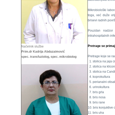
Mikrobiološki labor
toga, već duže vri
brisevi radnih povr
Pouzdan nadzor 
intrahospitalnih infe
Pretrage se primaj
Načelnik službe
Prim.dr Kadrija Abduzaimović
Pretrage koje se rad
spec. transfuziolog, spec. mikrobiolog
1. stolica na jaja c
2. stolica na klico
3. stolica na Cand
4. koprokultura
5. perianalni otisa
6. urinokultura
7. bris grla
8. bris nosa
9. bris rane
10. bris konjuktive 
11. bris uha