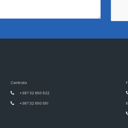
Centrala
F
+387 32 650 622
+387 32 650 551
K