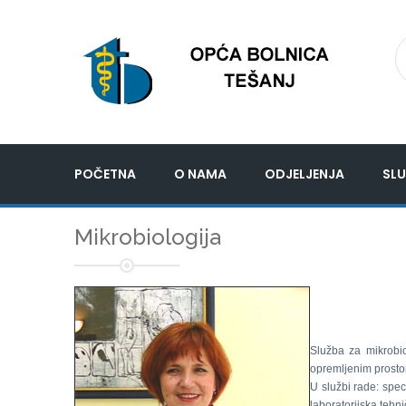
POČETNA
O NAMA
ODJELJENJA
SLU
Mikrobiologija
Služba za mikrobi
opremljenim prosto
U službi rade: speci
laboratorijska tehn