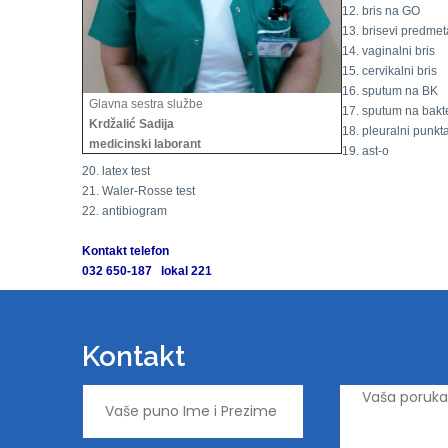
12. bris na GO
13. brisevi predmet
14. vaginalni bris
15. cervikalni bris
16. sputum na BK
Glavna sestra službe
17. sputum na bakte
Krdžalić Sadija
18. pleuralni punkta
medicinski laborant
19. ast-o
20. latex test
21. Waler-Rosse test
22. antibiogram
Kontakt telefon
032 650-187 lokal 221
Kontakt