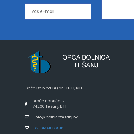
Opća Bolnica Tešanj, FBIH, BIH
Braće Pobrića 17,
74260 Tešanj, BiH
info@bolnicatesanj.ba
WEBMAIL LOGIN