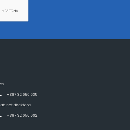
ax
+387 32 650 605
abinet direktora
+387 32 650 662