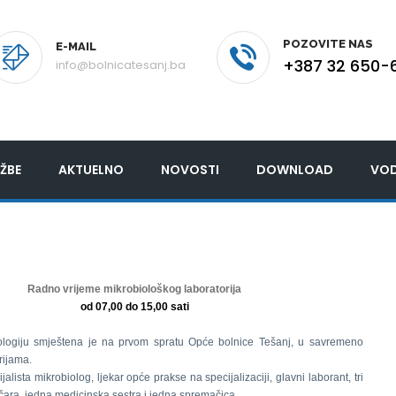
POZOVITE NAS
E-MAIL
+387 32 650-
info@bolnicatesanj.ba
ŽBE
AKTUELNO
NOVOSTI
DOWNLOAD
VOD
Radno vrijeme mikrobiološkog laboratorija
od 07,00 do 15,00 sati
ologiju smještena je na prvom spratu Opće bolnice Tešanj, u savremeno
rijama.
jalista mikrobiolog, ljekar opće prakse na specijalizaciji, glavni laborant, tri
ičara, jedna medicinska sestra i jedna spremačica.