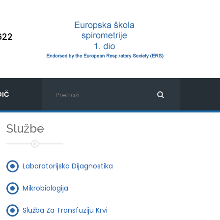
622
IČ
Službe
Laboratorijska Dijagnostika
Mikrobiologija
Služba Za Transfuziju Krvi