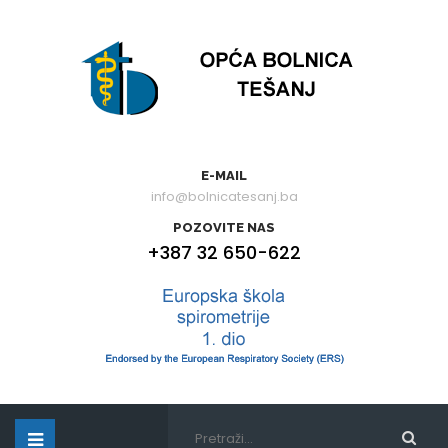
E-MAIL
info@bolnicatesanj.ba
POZOVITE NAS
+387 32 650-622