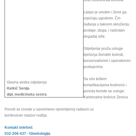
četiri bolesnička kreveta.
Lijepo je uređen i žene ga
osjećaju ugodnim. Čin
rađanja u takvom okruženju
postaje, stoga, i radostan
događaj više.
Odjeljenje pruža usluge
liječenja ženskih bolesti,
konzervativnim i operativnim
postupcima.
Sa vrlo teškim
Glavna sestra odjeljenja
komplikacijama trudnoće i
Hatkić Senija
poroda koriste se usluge
dipl. medicinska sestra
Kantonalne bolnice Zenica.
Porodi se izvode u savremeno opremljenoj rađaoni uz
kontinuiran nadzor rodilja.
Kontakt telefoni:
032-206-437 - Ginekologija