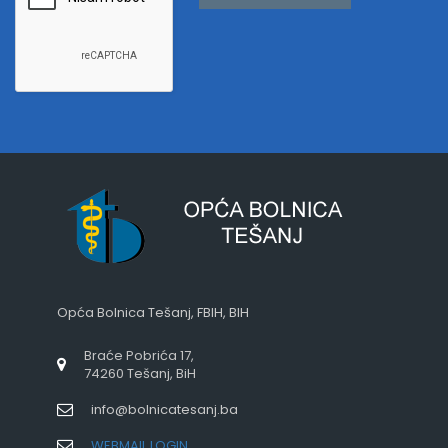
Opća Bolnica Tešanj, FBIH, BIH
Braće Pobrića 17,
74260 Tešanj, BiH
info@bolnicatesanj.ba
WEBMAIL LOGIN