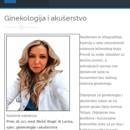
Ginekologija i akušerstvo
Akušerstvo je višegodišnja
tradicija u radu zdravstvenih
ustanova tešanjskog kraja.
Porodi su ovdje obavljani uz
stručnu pomoć, a
zahvaljujući razvoju ove
djelatnosti sada su
nezamislivi bez stalnog
nadzora ginekologa.
Odjeljenje za ginekologiju i
akušerstvo nalazi se na
prvom spratu Opće bolnice
Tešanj. Odjeljenje ima
Načelnik odjeljenja
komforne i funcionalne
Prim. dr. sci. med. Mešić Đogić dr Larisa,
bolesničke sobe sa po dva i
spec. ginekologije i akušerstva