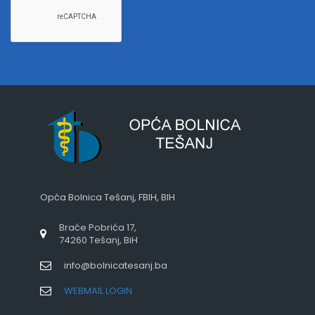
Opća Bolnica Tešanj, FBIH, BIH
Braće Pobrića 17,
74260 Tešanj, BiH
info@bolnicatesanj.ba
WEBMAIL LOGIN