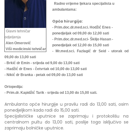
Radno vrijeme ljekara specijalista u
ambulantama:
Opća hirurgija:
- Prim.doc.dr.med.sci. Hodžić Enes -
Glavni tehničar
ponedjeljak od 09,00 do 12,00 sati
odjeljenja
- Prim.doc.dr.med.sci- Škiljo Hasan -
Alen Omerović
ponedjeljak od 12,00 do 15,00 sati
Viši medicinski tehničar
- Mr.med.sci. Fazlagić dr Seid - utorak od
09,00 do 13,00 sati
- Brkić dr Emin - srijeda od 9,00 do 13,00 sati
- Hadžić dr Enes - četvrtak od 10,00 do 13,00 sati
- Nikić dr Branka - petak od 09,00 do 13,00 sati
Ortopedija:
- Prim.dr. Kapidžić Tarik - srijeda od 13,00 do 15,00 sati.
Ambulanta opće hirurgije u pravilu radi do 13,00 sati, osim
ponedjeljkom kada radi do 15,00 sati.
Specijalističke uputnice se zaprimaju i protokolišu na
centralnom pultu do 13,00 sati, poslije toga isključivo se
zaprimaju bolničke uputnice.