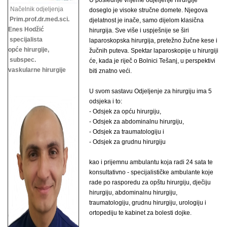
U poslednje vrijeme odjeljenje hirurgije
Načelnik odjeljenja
doseglo je visoke stručne domete. Njegova
Prim.prof.dr.med.sci.
djelatnost je inače, samo dijelom klasična
Enes Hodžić
hirurgija. Sve više i uspješnije se širi
specijalista
laparoskopska hirurgija, pretežno žučne kese i
opće hirurgije,
žučnih puteva. Spektar laparoskopije u hirurgiji
subspec.
će, kada je riječ o Bolnici Tešanj, u perspektivi
vaskularne hirurgije
biti znatno veći.
U svom sastavu Odjeljenje za hirurgiju ima 5
odsjeka i to:
- Odsjek za opću hirurgiju,
- Odsjek za abdominalnu hirurgiju,
- Odsjek za traumatologiju i
- Odsjek za grudnu hirurgiju
kao i prijemnu ambulantu koja radi 24 sata te
konsultativno - specijalističke ambulante koje
rade po rasporedu za opštu hirurgiju, dječiju
hirurgiju, abdominalnu hirurgiju,
traumatologiju, grudnu hirurgiju,
urologiju i
ortopediju te kabinet za bolesti dojke.