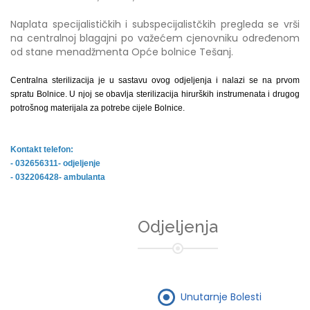
Naplata specijalističkih i subspecijalistčkih pregleda se vrši
na centralnoj blagajni po važećem cjenovniku određenom
od stane menadžmenta Opće bolnice Tešanj.
Centralna sterilizacija je u sastavu ovog odjeljenja i nalazi se na prvom
spratu Bolnice. U njoj se obavlja sterilizacija hirurških instrumenata i drugog
potrošnog materijala za potrebe cijele Bolnice.
Kontakt telefon:
- 032656311- odjeljenje
- 032206428- ambulanta
Odjeljenja
Unutarnje Bolesti