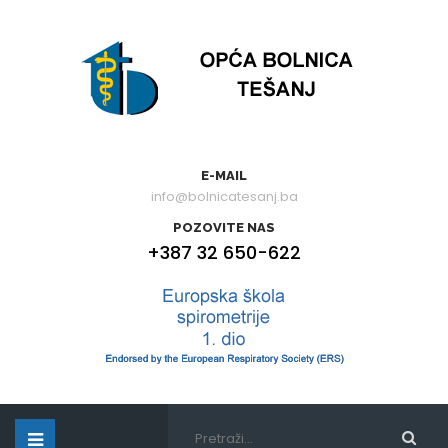
E-MAIL
info@bolnicatesanj.ba
POZOVITE NAS
+387 32 650-622