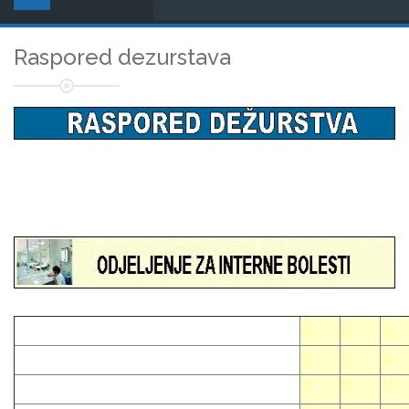
Raspored dezurstava
04
11
18
03
17
20
02
09
14