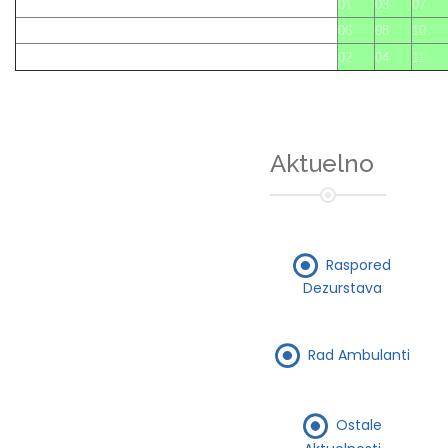
01
03
07
06
08
10
02
04
11
Aktuelno
Raspored
Dezurstava
Rad Ambulanti
Ostale