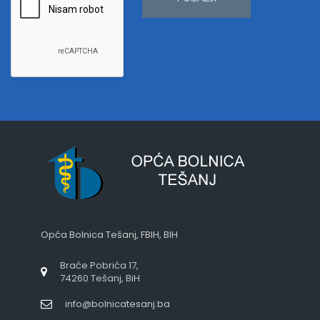
Opća Bolnica Tešanj, FBIH, BIH
Braće Pobrića 17,
74260 Tešanj, BiH
info@bolnicatesanj.ba