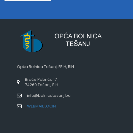
Opća Bolnica Tešanj, FBIH, BIH
Braće Pobrića 17,
74260 Tešanj, BiH
info@bolnicatesanj.ba
WEBMAIL LOGIN