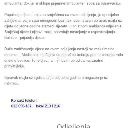
ambulanta, dok je u sklopu prijemne ambulante i soba za opservaciju.
Populacija djece, koja su smještena na ovom odjeljenju, je specijalno
zahtjevna, pa je zato omogućen bez naknade i stalan boravak majki uz
dijete do jedne godine starosti djeteta u prijatnom ambijentu odjeljenja.
Smještaj djece i njihovi majki potvrđuje nastojanje o uspostavljanju
Bolnice - prijatelja djece.
Duže zadržavanje djece na ovom odjeljenju nastoji se maksimalno
reducirati. Medicinski slučajevi se pretežno tretiraju prema principu rada
dnevne bolnice. To je djeci, a i njihovim porodicama, znatno
prihvatljivije.
Boravak majki uz djete starije od jedne godine omogućen je uz
naknadu.
:
Kontakt telefon
032 650-187, lokal 213 i 216
Odjeljenja