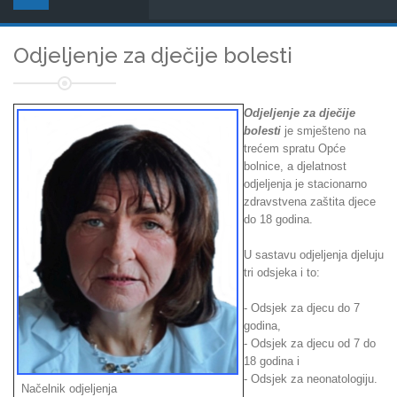
Odjeljenje za dječije bolesti
Odjeljenje za dječije
bolesti
je smješteno na
trećem spratu Opće
bolnice, a djelatnost
odjeljenja je stacionarno
zdravstvena zaštita djece
do 18 godina.
U sastavu odjeljenja djeluju
tri odsjeka i to:
- Odsjek za djecu do 7
godina,
- Odsjek za djecu od 7 do
18 godina i
- Odsjek za neonatologiju.
Načelnik odjeljenja