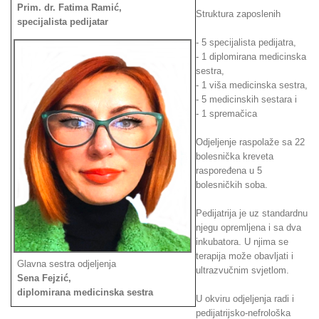
Prim. dr. Fatima Ramić,
Struktura zaposlenih
specijalista pedijatar
- 5 specijalista pedijatra,
- 1 diplomirana medicinska
sestra,
- 1 viša medicinska sestra,
- 5 medicinskih sestara i
- 1 spremačica
Odjeljenje raspolaže sa 22
bolesnička kreveta
raspoređena u 5
bolesničkih soba.
Pedijatrija je uz standardnu
njegu opremljena i sa dva
inkubatora. U njima se
terapija može obavljati i
Glavna sestra odjeljenja
ultrazvučnim svjetlom.
Sena Fejzić,
diplomirana medicinska sestra
U okviru odjeljenja radi i
pedijatrijsko-nefrološka