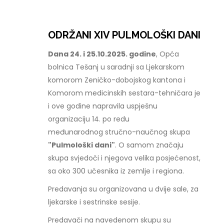
ODRŽANI XIV PULMOLOŠKI DANI
Dana 24. i 25.10.2025. godine
, Opća
bolnica Tešanj u saradnji sa Ljekarskom
komorom Zeničko-dobojskog kantona i
Komorom medicinskih sestara-tehničara je
i ove godine napravila uspješnu
organizaciju 14. po redu
međunarodnog stručno-naučnog skupa
"Pulmološki dani"
. O samom značaju
skupa svjedoči i njegova velika posjećenost,
sa oko 300 učesnika iz zemlje i regiona.
Predavanja su organizovana u dvije sale, za
ljekarske i sestrinske sesije.
Predavači na navedenom skupu su