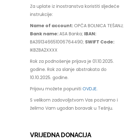
Za uplate iz inostranstva koristiti sljedeće
instrukcije:
Name of account:
OPĆA BOLNICA TEŠANJ;
Bank name:
ASA Banka;
IBAN:
BA391346651006764490;
SWIFT Code:
IKBZBA2XXXX
Rok za podnošenje prijava je 01.10.2025.
godine. Rok za slanje abstrakata do
10.10.2025. godine.
Prijavu možete popuniti
OVDJE.
S velikom zadovoljstvom Vas pozivamo i
želimo Vam ugodan boravak u Tešnju.
VRIJEDNA DONACIJA