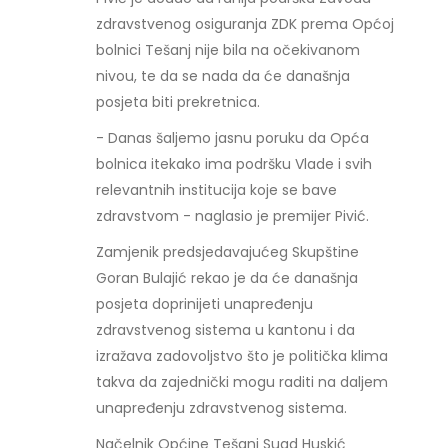
zdravstvenog osiguranja ZDK prema Općoj
bolnici Tešanj nije bila na očekivanom
nivou, te da se nada da će današnja
posjeta biti prekretnica.
- Danas šaljemo jasnu poruku da Opća
bolnica itekako ima podršku Vlade i svih
relevantnih institucija koje se bave
zdravstvom - naglasio je premijer Pivić.
Zamjenik predsjedavajućeg Skupštine
Goran Bulajić rekao je da će današnja
posjeta doprinijeti unapređenju
zdravstvenog sistema u kantonu i da
izražava zadovoljstvo što je politička klima
takva da zajednički mogu raditi na daljem
unapređenju zdravstvenog sistema.
Načelnik Općine Tešanj Suad Huskić