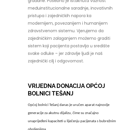
građane. Posebno je istaknuta važnost
međuinstitucionalne saradnje, inovativnih
pristupa i zajedničkih napora ka
modernijem, povezanijem i humanijem
zdravstvenom sistemu. Vjerujemo da
zajedničkim zalaganjem možemo graditi
sistem koji pacijenta postavlja u središte
svake odluke – jer zdravlje ljudi je naš
zajednički cilj i odgovornost.
VRIJEDNA DONACIJA OPĆOJ
BOLNICI TEŠANJ
Općoj bolnici Tešanj danas je uručen aparat najnovije
generacije za akutnu dijalizu, čime su značajno
unaprijeđeni kapaciteti u liječenju pacijenata s bubrežnim
oboljenjima.