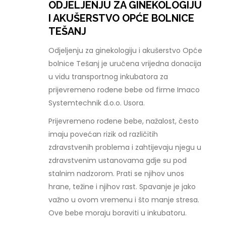
ODJELJENJU ZA GINEKOLOGIJU
I AKUŠERSTVO OPĆE BOLNICE
TEŠANJ
Odjeljenju za ginekologiju i akušerstvo Opće
bolnice Tešanj je uručena vrijedna donacija
u vidu transportnog inkubatora za
prijevremeno rođene bebe od firme Imaco
Systemtechnik d.o.o. Usora.
Prijevremeno rođene bebe, nažalost, često
imaju povećan rizik od različitih
zdravstvenih problema i zahtijevaju njegu u
zdravstvenim ustanovama gdje su pod
stalnim nadzorom. Prati se njihov unos
hrane, težine i njihov rast. Spavanje je jako
važno u ovom vremenu i što manje stresa.
Ove bebe moraju boraviti u inkubatoru.