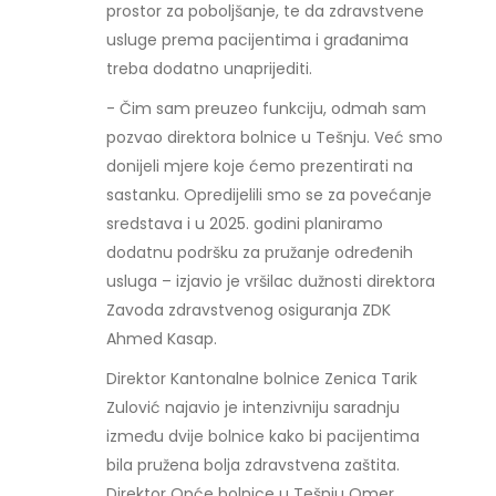
prostor za poboljšanje, te da zdravstvene
usluge prema pacijentima i građanima
treba dodatno unaprijediti.
- Čim sam preuzeo funkciju, odmah sam
pozvao direktora bolnice u Tešnju. Već smo
donijeli mjere koje ćemo prezentirati na
sastanku. Opredijelili smo se za povećanje
sredstava i u 2025. godini planiramo
dodatnu podršku za pružanje određenih
usluga – izjavio je vršilac dužnosti direktora
Zavoda zdravstvenog osiguranja ZDK
Ahmed Kasap.
Direktor Kantonalne bolnice Zenica Tarik
Zulović najavio je intenzivniju saradnju
između dvije bolnice kako bi pacijentima
bila pružena bolja zdravstvena zaštita.
Direktor Opće bolnice u Tešnju Omer