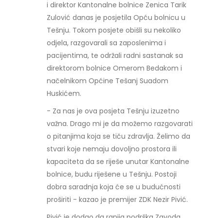
i direktor Kantonalne bolnice Zenica Tarik
Zulović danas je posjetila Opću bolnicu u
Tešnju. Tokom posjete obišli su nekoliko
odjela, razgovarali sa zaposlenima i
pacijentima, te održali radni sastanak sa
direktorom bolnice Omerom Bedakom i
načelnikom Općine Tešanj Suadom
Huskićem.
- Za nas je ova posjeta Tešnju izuzetno
važna. Drago mi je da možemo razgovarati
o pitanjima koja se tiču zdravlja. Želimo da
stvari koje nemaju dovoljno prostora ili
kapaciteta da se riješe unutar Kantonalne
bolnice, budu riješene u Tešnju. Postoji
dobra saradnja koja će se u budućnosti
proširiti - kazao je premijer ZDK Nezir Pivić.
Pivić je dodao da ranija podrška Zavoda