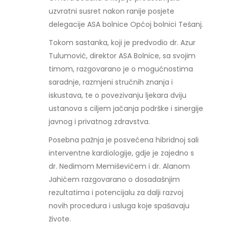
uzvratni susret nakon ranije posjete
delegacije ASA bolnice Općoj bolnici Tešanj.
Tokom sastanka, koji je predvodio dr. Azur
Tulumović, direktor ASA Bolnice, sa svojim
timom, razgovarano je o mogućnostima
saradnje, razmjeni stručnih znanja i
iskustava, te o povezivanju ljekara dviju
ustanova s ciljem jačanja podrške i sinergije
javnog i privatnog zdravstva.
Posebna pažnja je posvećena hibridnoj sali
interventne kardiologije, gdje je zajedno s
dr. Nedimom Memiševićem i dr. Alanom
Jahićem razgovarano o dosadašnjim
rezultatima i potencijalu za dalji razvoj
novih procedura i usluga koje spašavaju
živote.