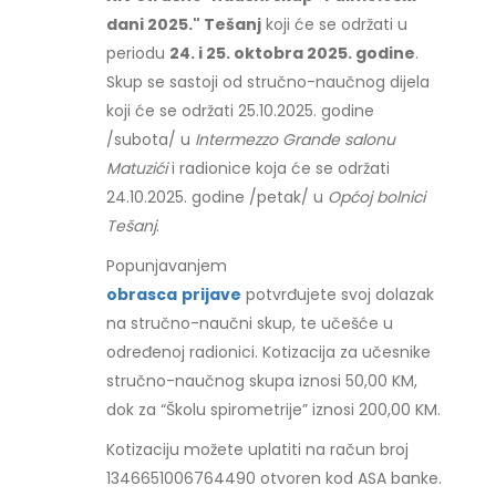
dani 2025." Tešanj
koji će se održati u
periodu
24. i 25. oktobra 2025. godine
.
Skup se sastoji od stručno-naučnog dijela
koji će se održati 25.10.2025. godine
/subota/ u
Intermezzo Grande salonu
Matuzići
i radionice koja će se održati
24.10.2025. godine /petak/ u
Općoj bolnici
Tešanj
.
Popunjavanjem
obrasca
prijave
potvrđujete svoj dolazak
na stručno-naučni skup, te učešće u
određenoj radionici. Kotizacija za učesnike
stručno-naučnog skupa iznosi 50,00 KM,
dok za “Školu spirometrije” iznosi 200,00 KM.
Kotizaciju možete uplatiti na račun broj
1346651006764490 otvoren kod ASA banke.