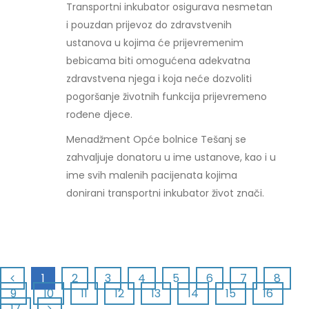
Transportni inkubator osigurava nesmetan
i pouzdan prijevoz do zdravstvenih
ustanova u kojima će prijevremenim
bebicama biti omogućena adekvatna
zdravstvena njega i koja neće dozvoliti
pogoršanje životnih funkcija prijevremeno
rođene djece.
Menadžment Opće bolnice Tešanj se
zahvaljuje donatoru u ime ustanove, kao i u
ime svih malenih pacijenata kojima
donirani transportni inkubator život znači.
1
2
3
4
5
6
7
8
9
10
11
12
13
14
15
16
17