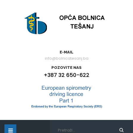
E-MAIL
info@bolnicatesanj.ba
POZOVITE NAS
+387 32 650-622