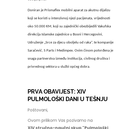
Doniran je Prismaflex mobilni aparat za akutnu dijalizu
koji se koristi u intenzivnoj njezi pacijenata, vrijednosti
oko 50.000 KM, koji su zajednički obezbijedili Vakufska
direkcija Islamske zajednice u Bosni i Hercegovini,
Udruženje „Srce za djecu oboljelu od raka“, te kompanije
Saračević, S Parts i Medimpex. Ovim činom potvrđena je
snaga partnerstva između institucija, civilnog društva i
privrednog sektora u službi općeg dobra.
PRVA OBAVIJEST: XIV
PULMOLOŠKI DANI U TEŠNJU
Poštovani,
Ovom prilikom Vas pozivamo na
XIV stručno-naučni skup "Pulmološki