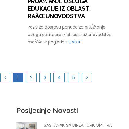
PRUÅ½ANJE USLUGA
EDUKACIJE IZ OBLASTI
RAÄŒUNOVODSTVA
Poziv za dostavu ponuda za pruÅ¾anje
usluga edukacije iz oblasti raÄunovodstva
moÅ¾ete pogledati
OVDJE.
1
2
3
4
5
Posljednje Novosti
SASTANAK SA DIREKTORICOM TRA