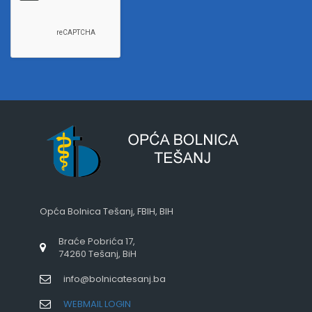
Opća Bolnica Tešanj, FBIH, BIH
Braće Pobrića 17,
74260 Tešanj, BiH
info@bolnicatesanj.ba
WEBMAIL LOGIN