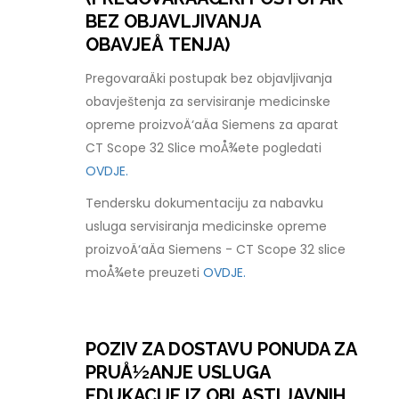
BEZ OBJAVLJIVANJA
OBAVJEÅ TENJA)
PregovaraÄki postupak bez objavljivanja
obavještenja za servisiranje medicinske
opreme proizvoÄ‘aÄa Siemens za aparat
CT Scope 32 Slice moÅ¾ete pogledati
OVDJE.
Tendersku dokumentaciju za nabavku
usluga servisiranja medicinske opreme
proizvoÄ‘aÄa Siemens - CT Scope 32 slice
moÅ¾ete preuzeti
OVDJE.
POZIV ZA DOSTAVU PONUDA ZA
PRUÅ½ANJE USLUGA
EDUKACIJE IZ OBLASTI JAVNIH