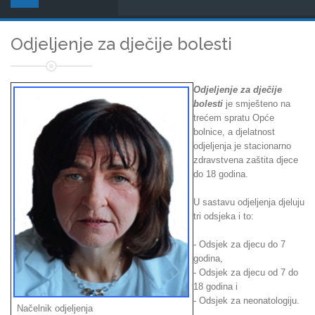
Odjeljenje za dječije bolesti
Odjeljenje za dječije
bolesti
je smješteno na
trećem spratu Opće
bolnice, a djelatnost
odjeljenja je stacionarno
zdravstvena zaštita djece
do 18 godina.
U sastavu odjeljenja djeluju
tri odsjeka i to:
- Odsjek za djecu do 7
godina,
- Odsjek za djecu od 7 do
18 godina i
- Odsjek za neonatologiju.
Načelnik odjeljenja