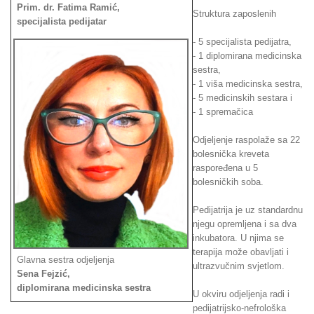
Prim. dr. Fatima Ramić,
Struktura zaposlenih
specijalista pedijatar
- 5 specijalista pedijatra,
- 1 diplomirana medicinska
sestra,
- 1 viša medicinska sestra,
- 5 medicinskih sestara i
- 1 spremačica
Odjeljenje raspolaže sa 22
bolesnička kreveta
raspoređena u 5
bolesničkih soba.
Pedijatrija je uz standardnu
njegu opremljena i sa dva
inkubatora. U njima se
terapija može obavljati i
Glavna sestra odjeljenja
ultrazvučnim svjetlom.
Sena Fejzić,
diplomirana medicinska sestra
U okviru odjeljenja radi i
pedijatrijsko-nefrološka