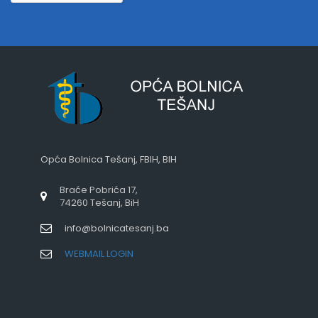
Opća Bolnica Tešanj, FBIH, BIH
Braće Pobrića 17,
74260 Tešanj, BiH
info@bolnicatesanj.ba
WEBMAIL LOGIN