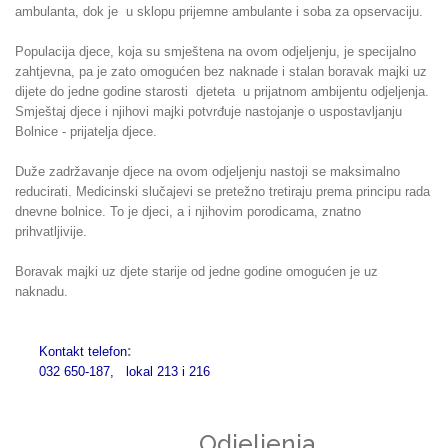
ambulanta, dok je u sklopu prijemne ambulante i soba za opservaciju.
Populacija djece, koja su smještena na ovom odjeljenju, je specijalno
zahtjevna, pa je zato omogućen bez naknade i stalan boravak majki uz
dijete do jedne godine starosti djeteta u prijatnom ambijentu odjeljenja.
Smještaj djece i njihovi majki potvrđuje nastojanje o uspostavljanju
Bolnice - prijatelja djece.
Duže zadržavanje djece na ovom odjeljenju nastoji se maksimalno
reducirati. Medicinski slučajevi se pretežno tretiraju prema principu rada
dnevne bolnice. To je djeci, a i njihovim porodicama, znatno
prihvatljivije.
Boravak majki uz djete starije od jedne godine omogućen je uz
naknadu.
:
Kontakt telefon
032 650-187, lokal 213 i 216
Odjeljenja