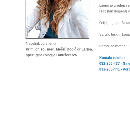
Lijepo je uređen i 
radostan događaj v
Odjeljenje pruža us
Sa vrlo teškim komp
Načelnik odjeljenja
Porodi se izvode u 
Prim. dr. sci. med. Mešić Đogić dr Larisa,
spec. ginekologije i akušerstva
Kontakt telefoni:
032-206-437 - Gine
032-206-441 - Poro