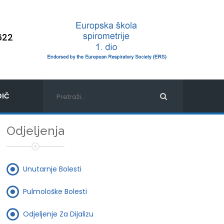
622
IČ
Odjeljenja
Unutarnje Bolesti
Pulmološke Bolesti
Odjeljenje Za Dijalizu