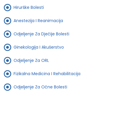
Hirurške Bolesti
Anestezija I Reanimacija
Odjeljenje Za Dječije Bolesti
Ginekologija I Akušerstvo
Odjeljenje Za ORL
Fizikalna Medicina I Rehabilitacija
Odjeljenje Za Očne Bolesti