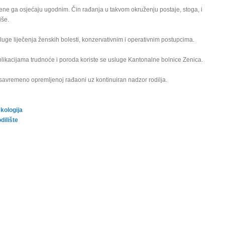
žene ga osjećaju ugodnim. Čin rađanja u takvom okruženju postaje, stoga, i
iše.
luge liječenja ženskih bolesti, konzervativnim i operativnim postupcima.
likacijama trudnoće i poroda koriste se usluge Kantonalne bolnice Zenica.
savremeno opremljenoj rađaoni uz kontinuiran nadzor rodilja.
kologija
dilište