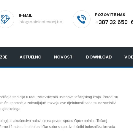
POZOVITE NAS
E-MAIL
+387 32 650-
info@bolnicatesanj.ba
ŽBE
AKTUELNO
NOVOSTI
DOWNLOAD
VOD
odišnja tradicija u radu zdravstvenih ustanova tešanjskog kraja. Porodi su
stručnu pomoć, a zahvaljujući razvoju ove djelatnosti sada su nezamislivi
a ginekologa.
ologiju i akušerstvo nalazi se na prvom spratu Opće bolnice Tešanj.
orne i funcionalne bolesničke sobe sa po dva i četiri bolesnička kreveta.