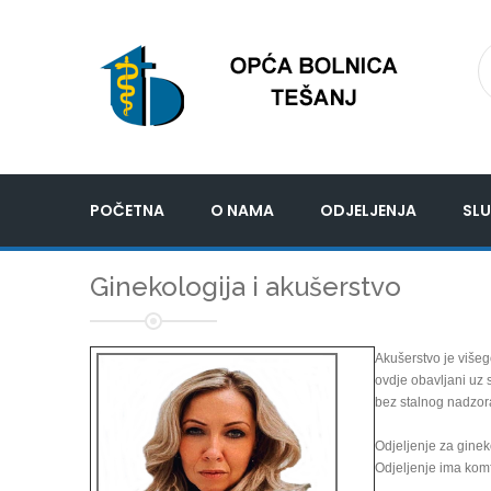
POČETNA
O NAMA
ODJELJENJA
SLU
Ginekologija i akušerstvo
Akušerstvo je višeg
ovdje obavljani uz 
bez stalnog nadzor
Odjeljenje za ginek
Odjeljenje ima komf